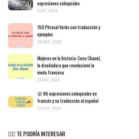
expresiones coloquiales
3 DIC, 2019
150 Phrasal Verbs con traducción y
ejemplos
16 ABR, 2018
Mujeres en la historia: Coco Chanel,
la diseñadora que revolucionó la
moda francesa
21 DIC, 2022
😲 86 expresiones coloquiales en
francés y su traducción al español
15 OCT, 2015
👉🏽 TE PODRÍA INTERESAR