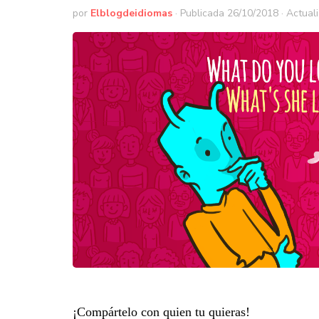
por
Elblogdeidiomas
· Publicada
26/10/2018
· Actual
¡Compártelo con quien tu quieras!