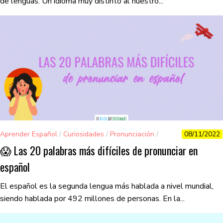
de lenguas. Un idioma muy distinto al nuestro...
Aprender Español
/
Curiosidades
/
Pronunciación
/
08/11/2022
Vocabulario
😱 Las 20 palabras más difíciles de pronunciar en
español
El español es la segunda lengua más hablada a nivel mundial,
siendo hablada por 492 millones de personas. En la...