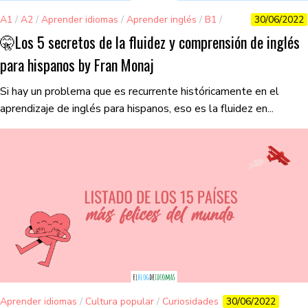
A1
/
A2
/
Aprender idiomas
/
Aprender inglés
/
B1
/
30/06/2022
colaboraciones
/
consejos
🤫​Los 5 secretos de la fluidez y comprensión de inglés
para hispanos by Fran Monaj
Si hay un problema que es recurrente históricamente en el
aprendizaje de inglés para hispanos, eso es la fluidez en...
Aprender idiomas
/
Cultura popular
/
Curiosidades
30/06/2022