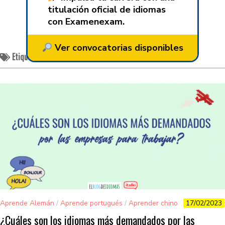
titulación oficial de idiomas
con Examenexam.
Ver convocatorias disponibles
Etiquetado:
aprender idiomas
Aprende Alemán
/
Aprende portugués
/
Aprender chino
17/02/2023
/
Aprender francés
/
Aprender idiomas
/
Aprender inglés
¿Cuáles son los idiomas más demandados por las