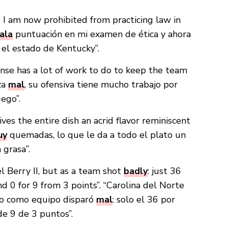
 I am now prohibited from practicing law in
ala
puntuación en mi examen de ética y ahora
 el estado de Kentucky”.
fense has a lot of work to do to keep the team
za
mal
, su ofensiva tiene mucho trabajo por
ego”.
ves the entire dish an acrid flavor reminiscent
uy
quemadas, lo que le da a todo el plato un
 grasa”.
l Berry II, but as a team shot
badly
: just 36
d 0 for 9 from 3 points”. “Carolina del Norte
ero como equipo disparó
mal
: solo el 36 por
de 9 de 3 puntos”.