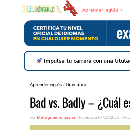
Skip to content
Aprender Inglés
Impulsa tu carrera con una titul
Aprender inglés
/
Gramática
Bad vs. Badly – ¿Cuál es
por
Elblogdeidiomas.es
· Publicada
07/10/2020
· Act