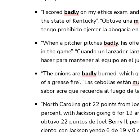
“I scored
badly
on my ethics exam, and
the state of Kentucky”. “Obtuve una
m
tengo prohibido ejercer la abogacía en
“When a pitcher pitches
badly
, his of
in the game”. “Cuando un lanzador lan
hacer para mantener al equipo en el ju
“The onions are
badly
burned, which gi
of a grease fire“. “Las cebollas están
m
sabor acre que recuerda al fuego de la
“North Carolina got 22 points from Joe
percent, with Jackson going 6 for 19 an
obtuvo 22 puntos de Joel Berry II, p
ciento, con Jackson yendo 6 de 19 y 0 