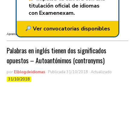
titulación oficial de idiomas
con Examenexam.
Ver convocatorias disponibles
Aprender inglés
/
Sin categorizar
Palabras en inglés tienen dos significados
opuestos – Autoantónimos (contronyms)
por
Elblogdeidiomas
· Publicada
31/10/2018
· Actualizado
31/10/2018