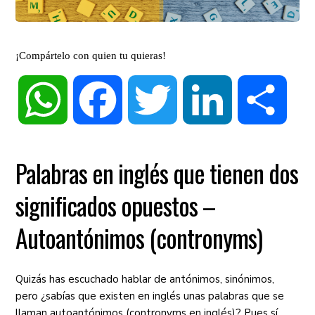
¡Compártelo con quien tu quieras!
WhatsApp
Facebook
Twitter
LinkedIn
Compa
Palabras en inglés que tienen dos
significados opuestos –
Autoantónimos (contronyms)
Quizás has escuchado hablar de antónimos, sinónimos,
pero ¿sabías que existen en inglés unas palabras que se
llaman autoantónimos (contronyms en inglés)? Pues sí,