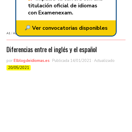
titulación oficial de idiomas
con Examenexam.
Ver convocatorias disponibles
A1
/
A2
/
Aprender Español
/
Aprender inglés
/
B1
/
B2
/
C1
/
C2
/
Curiosidades
Diferencias entre el inglés y el español
por
Elblogdeidiomas.es
· Publicada
14/01/2021
· Actualizado
20/05/2021