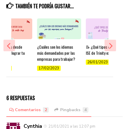
TAMBIÉN TE PODRÍA GUSTAR...
r inglés desde
¿Cuáles son los idiomas
📝 ¿Qué tipos de exámenes
ps para lograr tu
más demandados por las
ISE de Trinity existen?
y
empresas para trabajar?
26/01/2023
/2022
17/02/2023
6 RESPUESTAS
Comentarios
2
Pingbacks
4
Cynthia
21/01/2021 a las 12:07 pm