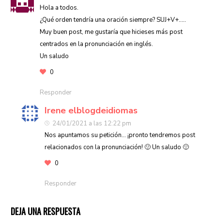
Hola a todos.
¿Qué orden tendría una oración siempre? SUJ+V+…..
Muy buen post, me gustaría que hicieses más post
centrados en la pronunciación en inglés.
Un saludo
0
Responder
Irene elblogdeidiomas
24/01/2021 a las 12:22 pm
Nos apuntamos su petición… ¡pronto tendremos post
relacionados con la pronunciación! 🙂 Un saludo 🙂
0
Responder
DEJA UNA RESPUESTA