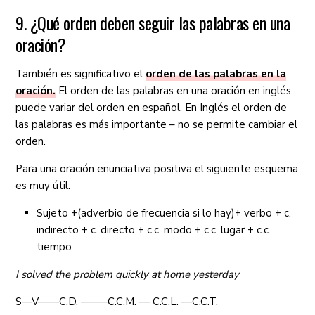
9. ¿Qué orden deben seguir las palabras en una
oración?
También es significativo el
orden de las palabras en la
oración.
El orden de las palabras en una oración en inglés
puede variar del orden en español. En Inglés el orden de
las palabras es más importante – no se permite cambiar el
orden.
Para una oración enunciativa positiva el siguiente esquema
es muy útil:
Sujeto +(adverbio de frecuencia si lo hay)+ verbo + c.
indirecto + c. directo + c.c. modo + c.c. lugar + c.c.
tiempo
I solved the problem quickly at home yesterday
S—V——C.D. ——–C.C.M. — C.C.L. —C.C.T.