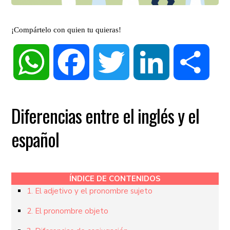
¡Compártelo con quien tu quieras!
WhatsApp
Facebook
Twitter
LinkedIn
Compa
Diferencias entre el inglés y el
español
ÍNDICE DE CONTENIDOS
1. El adjetivo y el pronombre sujeto
2. El pronombre objeto