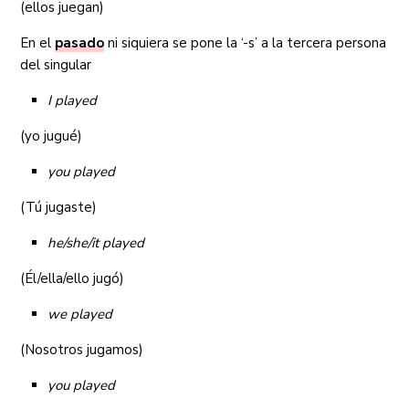
(ellos juegan)
En el
pasado
ni siquiera se pone la ‘-s’ a la tercera persona
del singular
I played
(yo jugué)
you played
(Tú jugaste)
he/she/it played
(Él/ella/ello jugó)
we played
(Nosotros jugamos)
you played