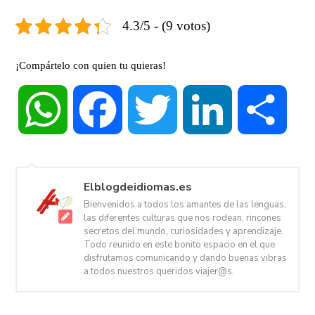
4.3/5 - (9 votos)
¡Compártelo con quien tu quieras!
WhatsApp
Facebook
Twitter
LinkedIn
Compa
Elblogdeidiomas.es
Bienvenidos a todos los amantes de las lenguas,
las diferentes culturas que nos rodean, rincones
secretos del mundo, curiosidades y aprendizaje.
Todo reunido en este bonito espacio en el que
disfrutamos comunicando y dando buenas vibras
a todos nuestros queridos viajer@s.