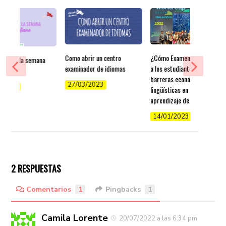
Como abrir un centro
¿Cómo Examenexam ayuda
 días de la semana
examinador de idiomas
a los estudiantes a superar
ano
barreras económicas y
27/03/2023
/2022
lingüísticas en el
aprendizaje de idiomas?
14/01/2023
2 RESPUESTAS
Comentarios
1
Pingbacks
1
Camila Lorente
20/07/2022 a las 6:34 pm