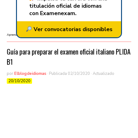
titulación oficial de idiomas
con Examenexam.
Ver convocatorias disponibles
Aprender italiano
/
Exámenes oficiales
/
PLIDA
Guía para preparar el examen oficial italiano PLIDA
B1
por
Elblogdeidiomas
· Publicada
02/10/2020
· Actualizado
20/10/2020