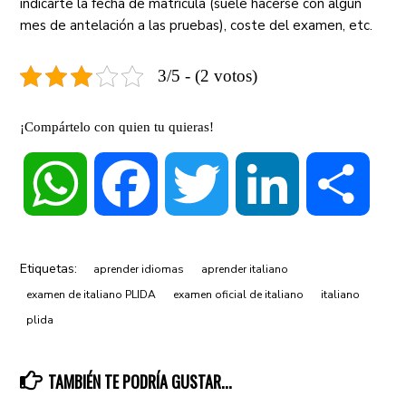
indicarte la fecha de matrícula (suele hacerse con algún
mes de antelación a las pruebas), coste del examen, etc.
3/5 - (2 votos)
¡Compártelo con quien tu quieras!
WhatsApp
Facebook
Twitter
LinkedIn
Compa
Etiquetas:
aprender idiomas
aprender italiano
examen de italiano PLIDA
examen oficial de italiano
italiano
plida
TAMBIÉN TE PODRÍA GUSTAR...