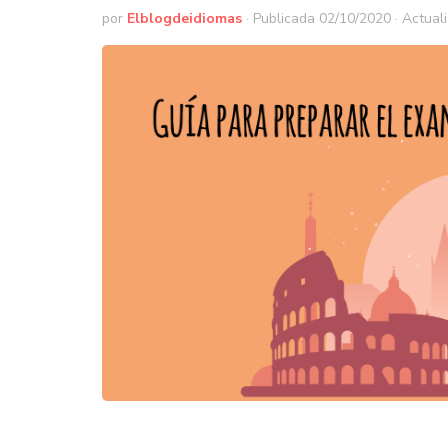
por
Elblogdeidiomas
· Publicada
02/10/2020
· Actual