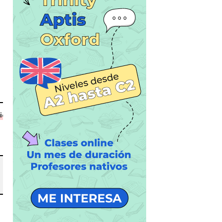
ión
TOTAL
max 195
minutos