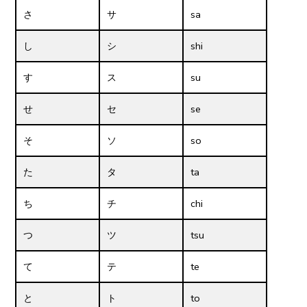
さ
サ
sa
し
シ
shi
す
ス
su
せ
セ
se
そ
ソ
so
た
タ
ta
ち
チ
chi
つ
ツ
tsu
て
テ
te
と
ト
to