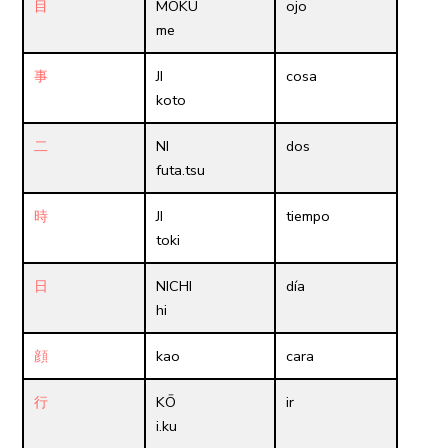
目
MOKU
ojo
me
事
JI
cosa
koto
二
NI
dos
futa.tsu
時
JI
tiempo
toki
日
NICHI
día
hi
顔
kao
cara
行
KŌ
ir
i.ku