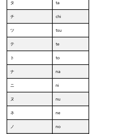
タ
ta
チ
chi
ツ
tsu
テ
te
ト
to
ナ
na
ニ
ni
ヌ
nu
ネ
ne
ノ
no