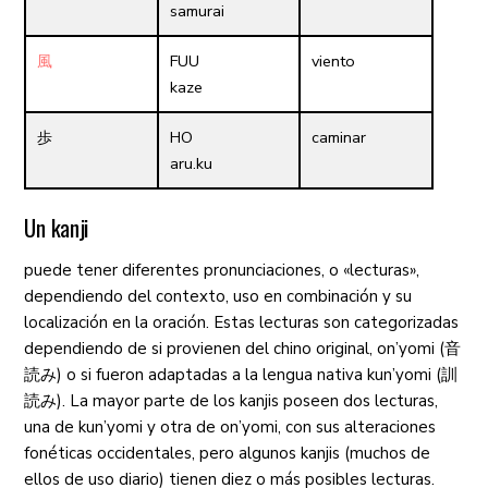
samurai
風
FUU
viento
kaze
歩
HO
caminar
aru.ku
Un
kanji
puede tener diferentes pronunciaciones, o «lecturas»,
dependiendo del contexto, uso en combinación y su
localización en la oración. Estas lecturas son categorizadas
dependiendo de si provienen del chino original,
on’yomi
(
音
読み
) o si fueron adaptadas a la lengua nativa
kun’yomi
(
訓
読み
). La mayor parte de los
kanjis
poseen dos lecturas,
una de
kun’yomi
y otra de
on’yomi
, con sus alteraciones
fonéticas occidentales, pero algunos
kanjis
(muchos de
ellos de uso diario) tienen diez o más posibles lecturas.