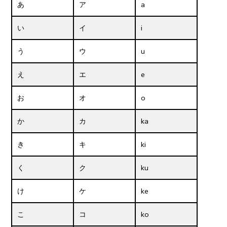
あ
ア
a
い
イ
i
う
ウ
u
え
エ
e
お
オ
o
か
カ
ka
き
キ
ki
く
ク
ku
け
ケ
ke
こ
コ
ko