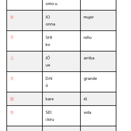
omo.u
女
JO
mujer
onna
子
SHI
niño
ko
上
JŌ
arriba
ue
大
DAI
grande
ō
彼
kare
él
生
SEI
vida
i.kiru