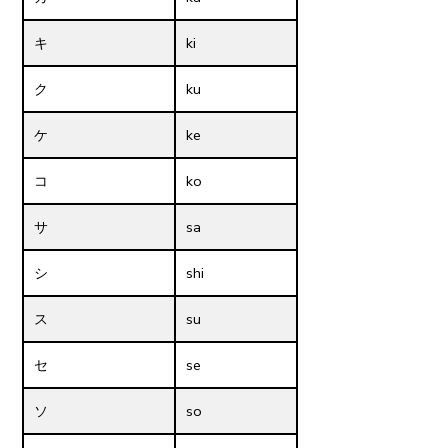
キ
ki
ク
ku
ケ
ke
コ
ko
サ
sa
シ
shi
ス
su
セ
se
ソ
so