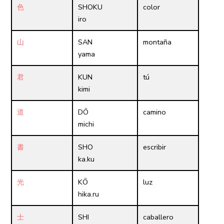
色
SHOKU
color
iro
山
SAN
montaña
yama
君
KUN
tú
kimi
道
DŌ
camino
michi
書
SHO
escribir
ka.ku
光
KŌ
luz
hika.ru
士
SHI
caballero