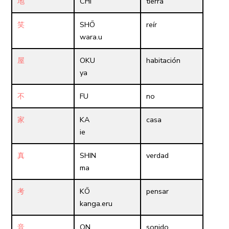
地
CHI
tierra
笑
SHŌ
reír
wara.u
屋
OKU
habitación
ya
不
FU
no
家
KA
casa
ie
真
SHIN
verdad
ma
考
KŌ
pensar
kanga.eru
音
ON
sonido