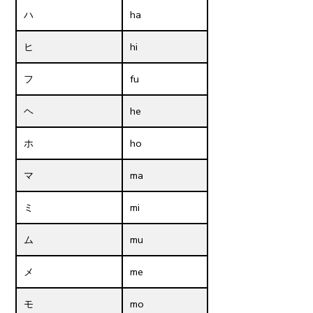
ハ
ha
ヒ
hi
フ
fu
ヘ
he
ホ
ho
マ
ma
ミ
mi
ム
mu
メ
me
モ
mo