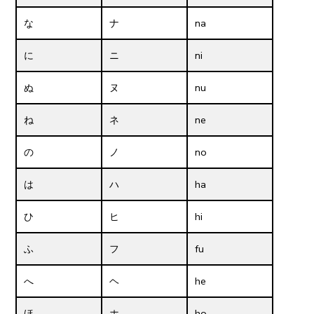
な
ナ
na
に
ニ
ni
ぬ
ヌ
nu
ね
ネ
ne
の
ノ
no
は
ハ
ha
ひ
ヒ
hi
ふ
フ
fu
へ
ヘ
he
ほ
ホ
ho