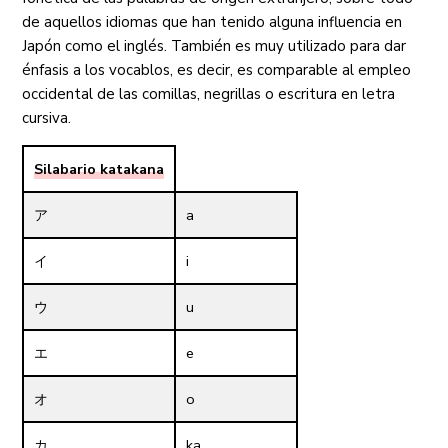
de aquellos idiomas que han tenido alguna influencia en
Japón como el inglés. También es muy utilizado para dar
énfasis a los vocablos, es decir, es comparable al empleo
occidental de las comillas, negrillas o escritura en letra
cursiva.
Silabario katakana
ア
a
イ
i
ウ
u
エ
e
オ
o
カ
ka