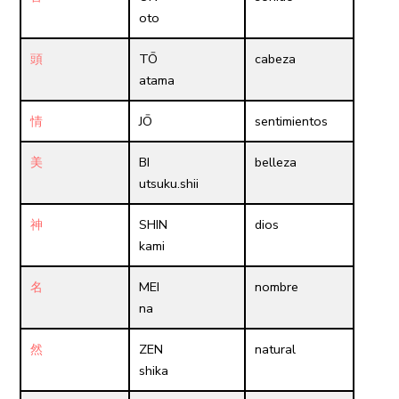
oto
頭
TŌ
cabeza
atama
情
JŌ
sentimientos
美
BI
belleza
utsuku.shii
神
SHIN
dios
kami
名
MEI
nombre
na
然
ZEN
natural
shika