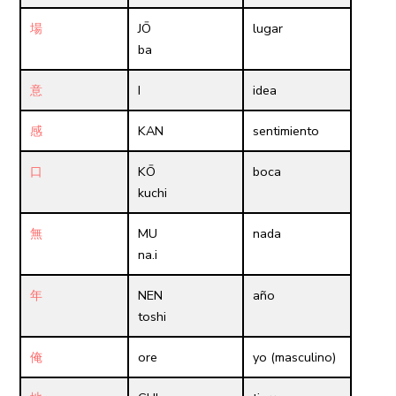
場
JŌ
lugar
ba
意
I
idea
感
KAN
sentimiento
口
KŌ
boca
kuchi
無
MU
nada
na.i
年
NEN
año
toshi
俺
ore
yo (masculino)