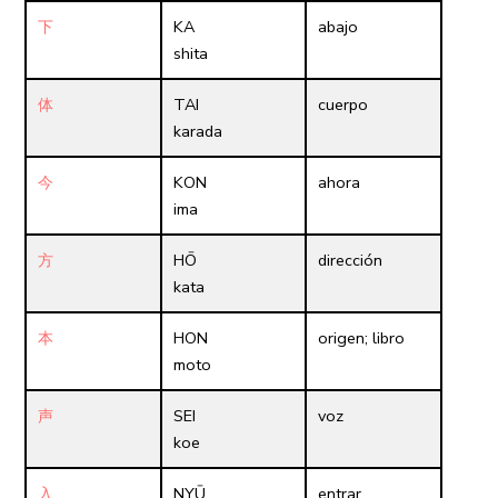
下
KA
abajo
shita
体
TAI
cuerpo
karada
今
KON
ahora
ima
方
HŌ
dirección
kata
本
HON
origen; libro
moto
声
SEI
voz
koe
入
NYŪ
entrar