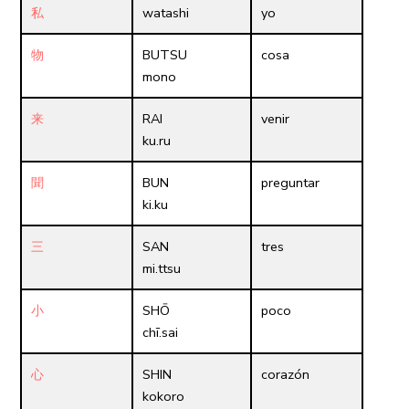
私
watashi
yo
物
BUTSU
cosa
mono
来
RAI
venir
ku.ru
聞
BUN
preguntar
ki.ku
三
SAN
tres
mi.ttsu
小
SHŌ
poco
chī.sai
心
SHIN
corazón
kokoro