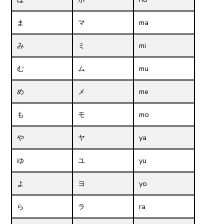
ま
マ
ma
み
ミ
mi
む
ム
mu
め
メ
me
も
モ
mo
や
ヤ
ya
ゆ
ユ
yu
よ
ヨ
yo
ら
ラ
ra