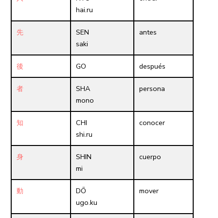
hai.ru
先
SEN
antes
saki
後
GO
después
者
SHA
persona
mono
知
CHI
conocer
shi.ru
身
SHIN
cuerpo
mi
動
DŌ
mover
ugo.ku