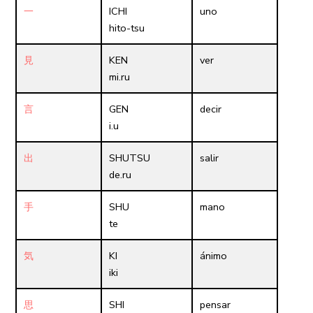
一
ICHI
uno
hito-tsu
見
KEN
ver
mi.ru
言
GEN
decir
i.u
出
SHUTSU
salir
de.ru
手
SHU
mano
te
気
KI
ánimo
iki
思
SHI
pensar