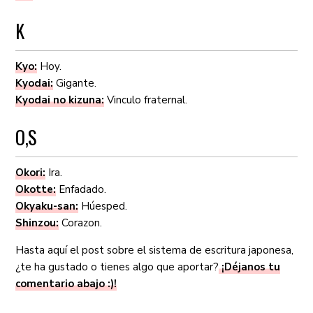
K
Kyo:
Hoy.
Kyodai:
Gigante.
Kyodai no kizuna:
Vinculo fraternal.
O,S
Okori:
Ira.
Okotte:
Enfadado.
Okyaku-san:
Húesped.
Shinzou:
Corazon.
Hasta aquí el post sobre el sistema de escritura japonesa,
¿te ha gustado o tienes algo que aportar?
¡Déjanos tu
comentario abajo :)!