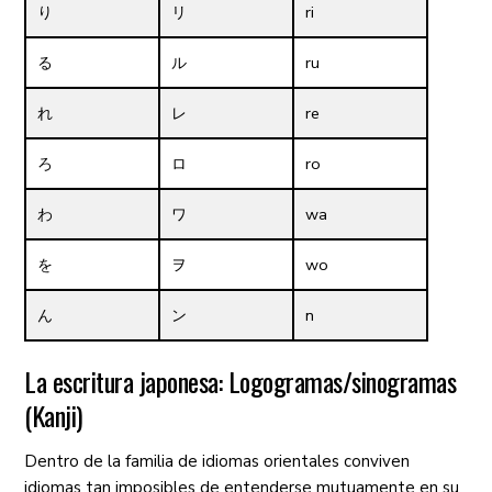
り
リ
ri
る
ル
ru
れ
レ
re
ろ
ロ
ro
わ
ワ
wa
を
ヲ
wo
ん
ン
n
La escritura japonesa: Logogramas/sinogramas
(Kanji)
Dentro de la familia de idiomas orientales conviven
idiomas tan imposibles de entenderse mutuamente en su