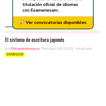
titulación oficial de idiomas
con Examenexam.
Ver convocatorias disponibles
Aprender Japonés
/
Gramática
/
Sin categorizar
El sistema de escritura japonés
por
Elblogdeidiomas.es
· Publicada
18/02/2020
· Actualizado
30/08/2020