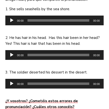
1. She sells seashells by the sea shore.
Reproductor
00:00
00:00
de
audio
2. He has hair in his head. Has this hair been in her head?
Yes! This hair is hair that has been in his head.
Reproductor
00:00
00:00
de
audio
3. The soldier deserted his dessert in the desert.
Reproductor
00:00
00:00
de
audio
¿Y vosotros? ¿Cometéis estos errores de
pronunciación? ¿Cuáles otros conocéis?