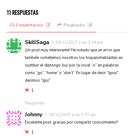
11 RESPUESTAS
Comentarios
7
Pingbacks
4
SkillSaga
08/11/2017 a las 3:38 pm
¡Un post muy interesante! He notado que un error que
también cometemos nosotros los hispanohablantes es
sustituir el diptongo /ou/ por la vocal “o” en palabras
como “go”, “home” o “don’t”. En lugar de decir “/gou/”,
decimos “/go/”.
1
Responder
Johnny
28/11/2015 a las 3:30 am
Excelente post, gracias por compartir conocimiento!!
1