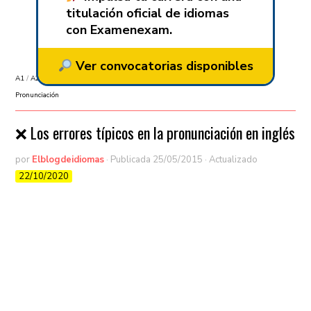
titulación oficial de idiomas
con Examenexam.
Ver convocatorias disponibles
A1
/
A2
/
Aprender inglés
/
B1
/
B2
/
C1
/
C2
/
consejos
/
Curiosidades
/
Pronunciación
❌ Los errores típicos en la pronunciación en inglés
por
Elblogdeidiomas
· Publicada
25/05/2015
· Actualizado
22/10/2020