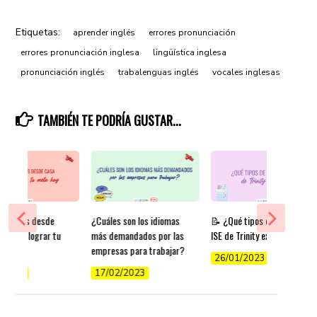
Etiquetas:
aprender inglés
errores pronunciación
errores pronunciación inglesa
lingüística inglesa
pronunciación inglés
trabalenguas inglés
vocales inglesas
TAMBIÉN TE PODRÍA GUSTAR...
r inglés desde
¿Cuáles son los idiomas
📝 ¿Qué tipos de exámenes
ps para lograr tu
más demandados por las
ISE de Trinity existen?
y
empresas para trabajar?
26/01/2023
/2022
17/02/2023