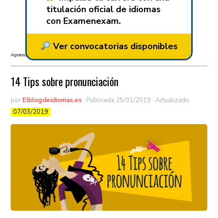
titulación oficial de idiomas
con Examenexam.
Ver convocatorias disponibles
Aprender inglés
/
Pronunciación
/
Sin categorizar
14 Tips sobre pronunciación
por
Elblogdeidiomas.es
· Publicada
25/01/2019
· Actualizado
07/03/2019