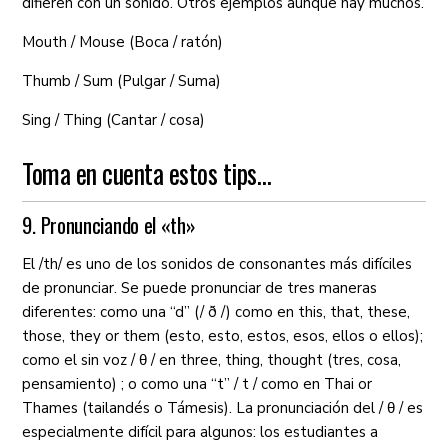
difieren con un sonido. Otros ejemplos aunque hay muchos.
Mouth / Mouse (Boca / ratón)
Thumb / Sum (Pulgar / Suma)
Sing / Thing (Cantar / cosa)
Toma en cuenta estos tips…
9. Pronunciando el «th»
El /th/ es uno de los sonidos de consonantes más difíciles
de pronunciar. Se puede pronunciar de tres maneras
diferentes: como una “d” (/ ð /) como en this, that, these,
those, they or them (esto, esto, estos, esos, ellos o ellos);
como el sin voz / θ / en three, thing, thought (tres, cosa,
pensamiento) ; o como una “t” / t / como en Thai or
Thames (tailandés o Támesis). La pronunciación del / θ / es
especialmente difícil para algunos: los estudiantes a