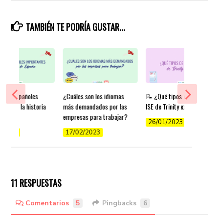
TAMBIÉN TE PODRÍA GUSTAR...
tores españoles
¿Cuáles son los idiomas
📝 ¿Qué tipos de exámenes
ntes en la historia
más demandados por las
ISE de Trinity existen?
aña
empresas para trabajar?
26/01/2023
/2022
17/02/2023
11 RESPUESTAS
Comentarios
5
Pingbacks
6