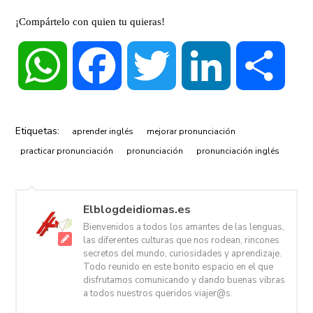
¡Compártelo con quien tu quieras!
WhatsApp
Facebook
Twitter
LinkedIn
Compa
Etiquetas:
aprender inglés
mejorar pronunciación
practicar pronunciación
pronunciación
pronunciación inglés
Elblogdeidiomas.es
Bienvenidos a todos los amantes de las lenguas,
las diferentes culturas que nos rodean, rincones
secretos del mundo, curiosidades y aprendizaje.
Todo reunido en este bonito espacio en el que
disfrutamos comunicando y dando buenas vibras
a todos nuestros queridos viajer@s.