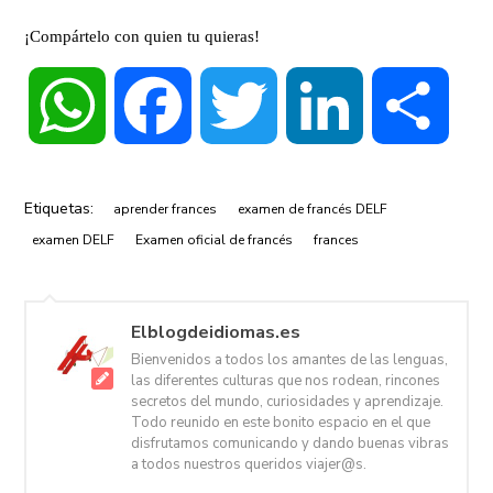
¡Compártelo con quien tu quieras!
WhatsApp
Facebook
Twitter
LinkedIn
Compa
Etiquetas:
aprender frances
examen de francés DELF
examen DELF
Examen oficial de francés
frances
Elblogdeidiomas.es
Bienvenidos a todos los amantes de las lenguas,
las diferentes culturas que nos rodean, rincones
secretos del mundo, curiosidades y aprendizaje.
Todo reunido en este bonito espacio en el que
disfrutamos comunicando y dando buenas vibras
a todos nuestros queridos viajer@s.