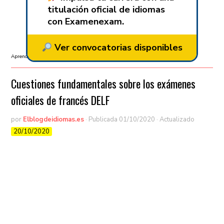
titulación oficial de idiomas
con Examenexam.
Ver convocatorias disponibles
Aprender francés
/
DELF/DALF
/
Exámenes oficiales
Cuestiones fundamentales sobre los exámenes
oficiales de francés DELF
por
Elblogdeidiomas.es
· Publicada
01/10/2020
· Actualizado
20/10/2020