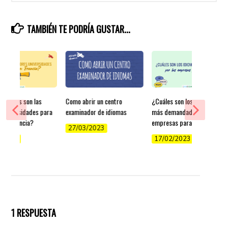
TAMBIÉN TE PODRÍA GUSTAR...
​¿Cuáles son las
Como abrir un centro
¿Cuáles son los idiomas
 universidades para
examinador de idiomas
más demandados por las
r en Francia?
empresas para trabajar?
27/03/2023
/2022
17/02/2023
1 RESPUESTA