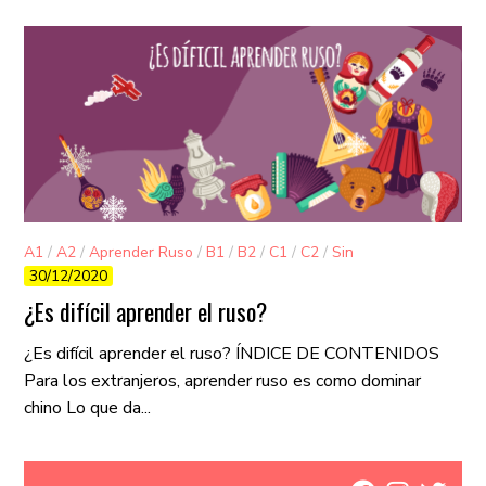
A1
/
A2
/
Aprender Ruso
/
B1
/
B2
/
C1
/
C2
/
Sin
30/12/2020
categorizar
¿Es difícil aprender el ruso?
¿Es difícil aprender el ruso? ÍNDICE DE CONTENIDOS
Para los extranjeros, aprender ruso es como dominar
chino Lo que da...