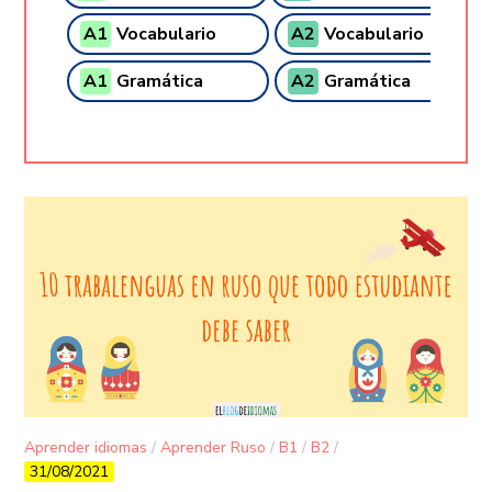
A1
Vocabulario
A2
Vocabulario
A1
Gramática
A2
Gramática
Aprender idiomas
/
Aprender Ruso
/
B1
/
B2
/
31/08/2021
Vocabulario