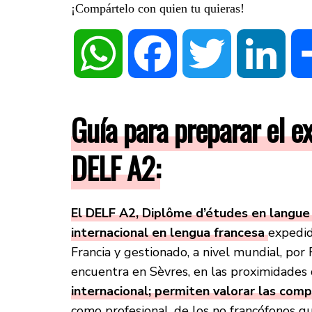
¡Compártelo con quien tu quieras!
WhatsApp
Facebook
Twitter
Linke
Guía para preparar el e
DELF A2:
El DELF A2, Diplôme d’études en langue f
internacional en lengua francesa
expedid
Francia y gestionado, a nivel mundial, por
encuentra en Sèvres, en las proximidades 
internacional; permiten valorar las com
como profesional, de los no francófonos q