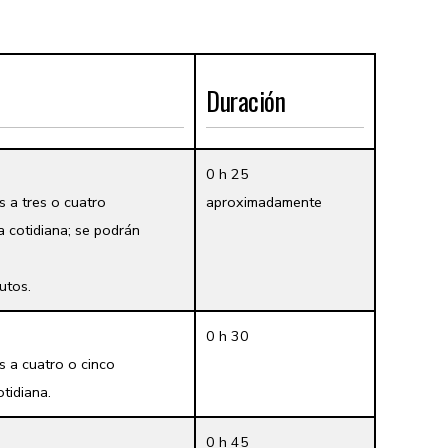
Duración
0 h 25
 a tres o cuatro
aproximadamente
a cotidiana; se podrán
utos.
0 h 30
s a cuatro o cinco
tidiana.
0 h 45