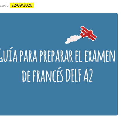
izado
22/09/2020