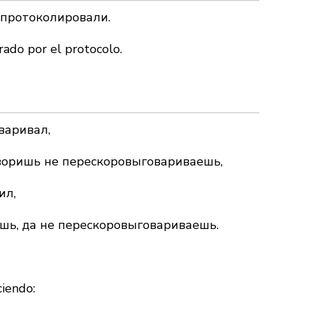
апротоколировали.
rado por el protocolo.
варивал,
оворишь не перескоровыговариваешь,
ил,
шь, да не перескоровыговариваешь.
ciendo: