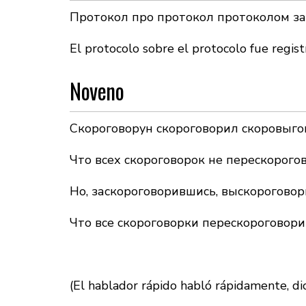
Протокол про протокол протоколом з
El protocolo sobre el protocolo fue regist
Noveno
Скороговорун скороговорил скоровыго
Что всех скороговорок не перескорог
Но, заскороговорившись, выскороговор
Что все скороговорки перескороговори
(El hablador rápido habló rápidamente, di