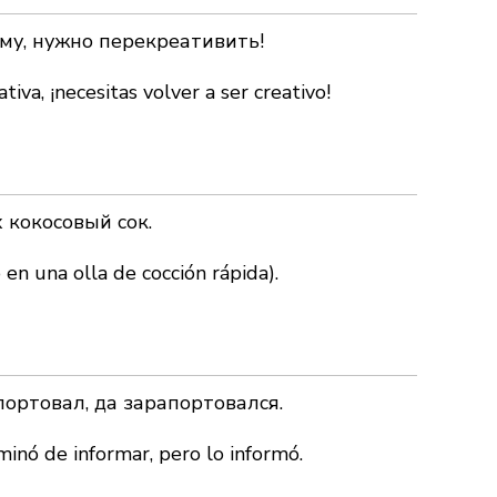
му, нужно перекреативить!
iva, ¡necesitas volver a ser creativo!
 кокосовый сок.
 en una olla de cocción rápida).
портовал, да зарапортовался.
minó de informar, pero lo informó.