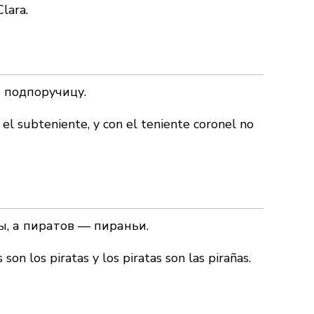
Clara.
 подпоручицу.
el subteniente, y con el teniente coronel no
, а пиратов — пираньи.
son los piratas y los piratas son las pirañas.