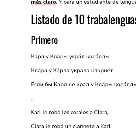
más claro
. Y para un estudiante de lengua
Listado de 10 trabalengua
Primero
Карл у Кла́ры укра́л кора́ллы,
Кла́ра у Ка́рла украла кларне́т.
Éсли бы Карл не крал у Кла́ры кора́ллы
Karl le robó los corales a Clara,
Clara le robó un clarinete a Karl.