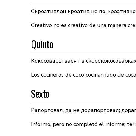
Скреативлен креатив не по-креативно
Creativo no es creativo de una manera creat
Quinto
Кокосовары варят в скорококосоварках
Los cocineros de coco cocinan jugo de coco
Sexto
Рапортовал, да не дорапортовал; дора
Informó, pero no completó el informe; ter