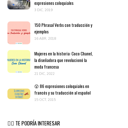
expresiones coloquiales
3 DIC, 2019
150 Phrasal Verbs con traducción y
ejemplos
16 ABR, 2018
Mujeres en la historia: Coco Chanel,
la diseñadora que revolucionó la
moda francesa
21 DIC, 2022
😲 86 expresiones coloquiales en
francés y su traducción al español
15 OCT, 2015
👉🏽 TE PODRÍA INTERESAR