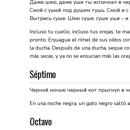
Даже шею, даже уши ты испачкал в чер
Смой с ушей под душем тушь. Смой и с
Вытрись суше. Шею суше, суше уши – и
Incluso tu cuello, incluso tus orejas, te 
pronto. Enjuague el rímel de sus oídos con
la ducha. Después de una ducha, seque con
más secas, y ya no se ensucian más las orej
Séptimo
Черной ночью черный кот прыгнул в 
En una noche negra, un gato negro saltó 
Octavo