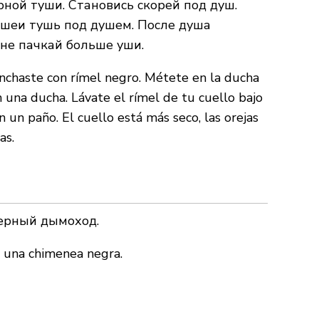
ной туши. Становись скорей под душ.
 шеи тушь под душем. После душа
 не пачкай больше уши.
manchaste con rímel negro. Métete en la ducha
 una ducha. Lávate el rímel de tu cuello bajo
 un paño. El cuello está más seco, las orejas
as.
черный дымоход.
a una chimenea negra.