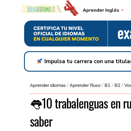
Skip to content
Aprender Inglés
Impulsa tu carrera con una titul
Aprender idiomas
/
Aprender Ruso
/
B1
/
B2
/
Voc
👅10 trabalenguas en ru
saber