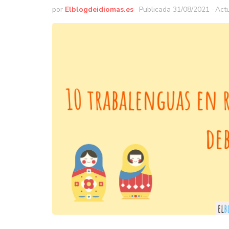
por
Elblogdeidiomas.es
· Publicada
31/08/2021
· Act