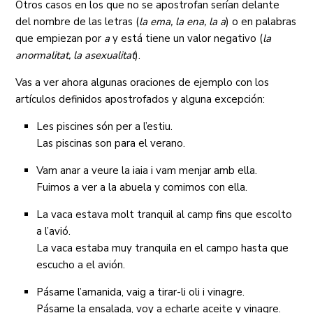
Otros casos en los que no se apostrofan serían delante
del nombre de las letras (
la ema, la ena, la a
) o en palabras
que empiezan por
a
y está tiene un valor negativo (
la
anormalitat, la asexualitat
).
Vas a ver ahora algunas oraciones de ejemplo con los
artículos definidos apostrofados y alguna excepción:
Les piscines són per a l’estiu.
Las piscinas son para el verano.
Vam anar a veure la iaia i vam menjar amb ella.
Fuimos a ver a la abuela y comimos con ella.
La vaca estava molt tranquil al camp fins que escolto
a l’avió.
La vaca estaba muy tranquila en el campo hasta que
escucho a el avión.
Pásame l’amanida, vaig a tirar-li oli i vinagre.
Pásame la ensalada, voy a echarle aceite y vinagre.