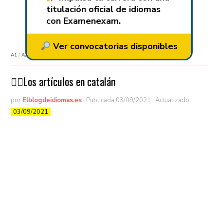
titulación oficial de idiomas
con Examenexam.
Ver convocatorias disponibles
A1
/
A2
/
Aprender Catalán
/
Aprender idiomas
/
Gramática
💁‍♂️Los artículos en catalán
por
Elblogdeidiomas.es
· Publicada
03/09/2021
· Actualizado
03/09/2021