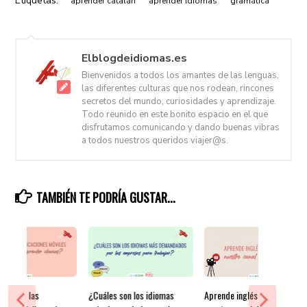
Etiquetas:
aprender catalán
aprender idiomas
gramática
Elblogdeidiomas.es
Bienvenidos a todos los amantes de las lenguas,
las diferentes culturas que nos rodean, rincones
secretos del mundo, curiosidades y aprendizaje.
Todo reunido en este bonito espacio en el que
disfrutamos comunicando y dando buenas vibras
a todos nuestros queridos viajer@s.
TAMBIÉN TE PODRÍA GUSTAR...
les son las
¿Cuáles son los idiomas
Aprende inglés gratis en