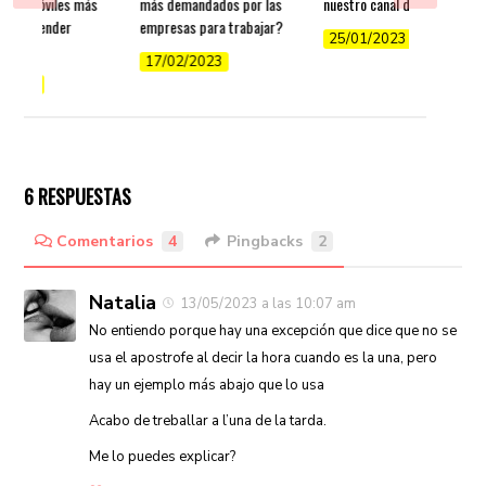
iones móviles más
más demandados por las
nuestro canal de YouTube
para aprender
empresas para trabajar?
25/01/2023
s?
17/02/2023
/2022
6 RESPUESTAS
Comentarios
4
Pingbacks
2
Natalia
13/05/2023 a las 10:07 am
No entiendo porque hay una excepción que dice que no se
usa el apostrofe al decir la hora cuando es la una, pero
hay un ejemplo más abajo que lo usa
Acabo de treballar a l’una de la tarda.
Me lo puedes explicar?