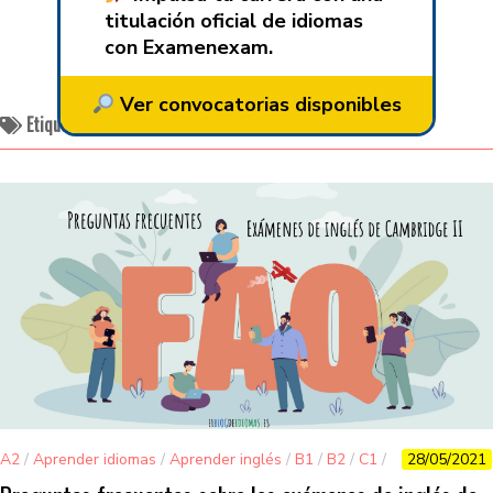
titulación oficial de idiomas
con Examenexam.
Ver convocatorias disponibles
Etiquetado:
examenes oficiales de inglés
A2
/
Aprender idiomas
/
Aprender inglés
/
B1
/
B2
/
C1
/
28/05/2021
C2
/
Cambridge
/
Exámenes oficiales