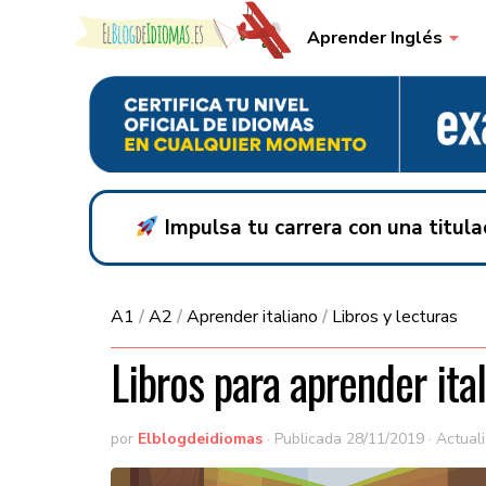
Skip to content
Aprender Inglés
Impulsa tu carrera con una titul
A1
/
A2
/
Aprender italiano
/
Libros y lecturas
Libros para aprender ital
por
Elblogdeidiomas
· Publicada
28/11/2019
· Actual