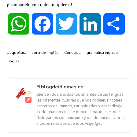
¡Compártelo con quien tu quieras!
WhatsApp
Facebook
Twitter
LinkedIn
Compa
Etiquetas:
aprender inglés
Consejos
gramática inglesa
inglés
Elblogdeidiomas.es
Bienvenidos a todos los amantes de las lenguas,
las diferentes culturas que nos rodean, rincones
secretos del mundo, curiosidades y aprendizaje.
Todo reunido en este bonito espacio en el que
disfrutamos comunicando y dando buenas vibras
a todos nuestros queridos viajer@s.