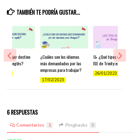
TAMBIÉN TE PODRÍA GUSTAR...
es el mejor destino
¿Cuáles son los idiomas
📝 ¿Qué tipos de exámenes
render inglés?
más demandados por las
ISE de Trinity existen?
empresas para trabajar?
/2022
26/01/2023
17/02/2023
6 RESPUESTAS
Comentarios
1
Pingbacks
5