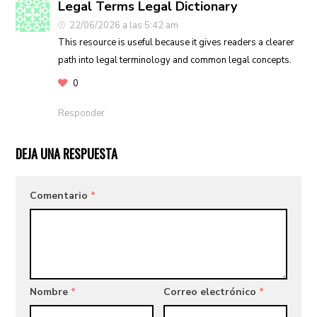
Legal Terms Legal Dictionary
22/06/2026 a las 5:42 am
This resource is useful because it gives readers a clearer
path into legal terminology and common legal concepts.
0
Responder
DEJA UNA RESPUESTA
Comentario
*
Nombre
*
Correo electrónico
*