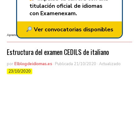
titulación oficial de idiomas
con Examenexam.
Ver convocatorias disponibles
Aprender italiano
/
Exámenes oficiales
Estructura del examen CEDILS de italiano
por
Elblogdeidiomas.es
· Publicada
21/10/2020
· Actualizado
23/10/2020