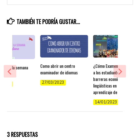
TAMBIÉN TE PODRÍA GUSTAR...
Como abrir un centro
¿Cómo Examenexam ayuda
 días de la semana
examinador de idiomas
a los estudiantes a superar
ano
barreras económicas y
27/03/2023
/2022
lingüísticas en el
aprendizaje de idiomas?
14/01/2023
3 RESPUESTAS