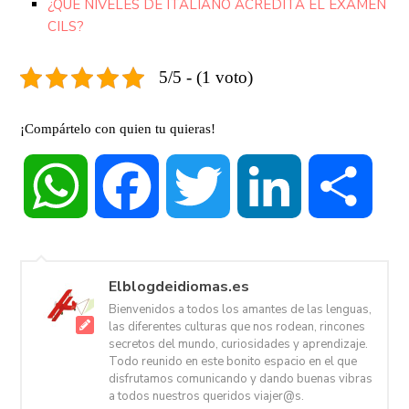
¿QUÉ NIVELES DE ITALIANO ACREDITA EL EXAMEN
CILS?
5/5 - (1 voto)
¡Compártelo con quien tu quieras!
WhatsApp
Facebook
Twitter
LinkedIn
Compa
Elblogdeidiomas.es
Bienvenidos a todos los amantes de las lenguas,
las diferentes culturas que nos rodean, rincones
secretos del mundo, curiosidades y aprendizaje.
Todo reunido en este bonito espacio en el que
disfrutamos comunicando y dando buenas vibras
a todos nuestros queridos viajer@s.