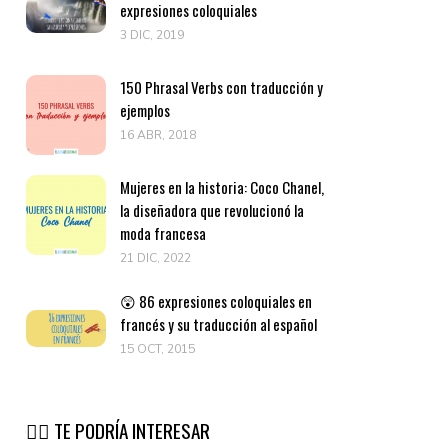
expresiones coloquiales
3 DIC, 2019
150 Phrasal Verbs con traducción y
ejemplos
16 ABR, 2018
Mujeres en la historia: Coco Chanel,
la diseñadora que revolucionó la
moda francesa
21 DIC, 2022
😲 86 expresiones coloquiales en
francés y su traducción al español
15 OCT, 2015
👉🏽 TE PODRÍA INTERESAR