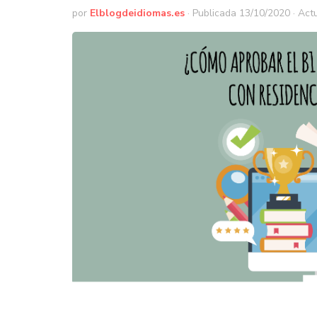
por
Elblogdeidiomas.es
· Publicada
13/10/2020
· Act