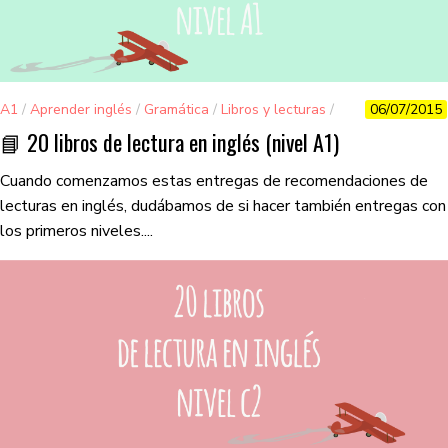
A1
/
Aprender inglés
/
Gramática
/
Libros y lecturas
/
06/07/2015
Vocabulario
📘 20 libros de lectura en inglés (nivel A1)
Cuando comenzamos estas entregas de recomendaciones de
lecturas en inglés, dudábamos de si hacer también entregas con
los primeros niveles....