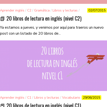
Aprender inglés
/
C2
/
Gramática
/
Libros y lecturas
/
02/07/2015
Vocabulario
📗 20 libros de lectura en inglés (nivel C2)
Ya estamos a jueves, y venimos por aquí para traeros un nuevo
post con un listado de 20 libros de...
Aprender inglés
/
C1
/
Libros y lecturas
/
Vocabulario
29/06/2015
📕 20 libros de lectura en inglés (nivel C1)