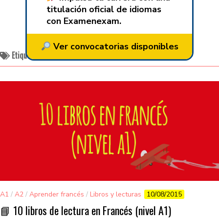
titulación oficial de idiomas
con Examenexam.
Ver convocatorias disponibles
Etiquetado:
qué leer en verano
A1
/
A2
/
Aprender francés
/
Libros y lecturas
10/08/2015
📘 10 libros de lectura en Francés (nivel A1)