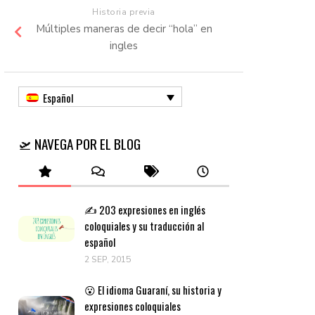
Historia previa
Múltiples maneras de decir “hola” en
ingles
Español
🛫 NAVEGA POR EL BLOG
✍️ 203 expresiones en inglés
coloquiales y su traducción al
español
2 SEP, 2015
😮 El idioma Guaraní, su historia y
expresiones coloquiales