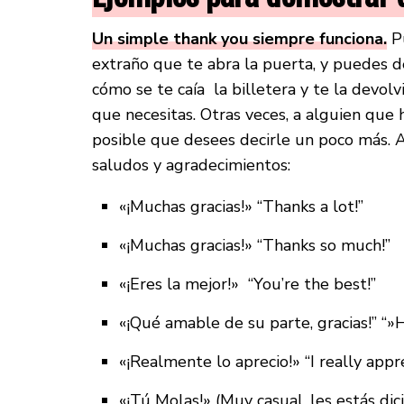
Un simple thank you siempre funciona.
Pu
extraño que te abra la puerta, y puedes d
cómo se te caía la billetera y te la devol
que necesitas. Otras veces, a alguien que
posible que desees decirle un poco más. 
saludos y agradecimientos:
«¡Muchas gracias!» “Thanks a lot!”
«¡Muchas gracias!» “Thanks so much!”
«¡Eres la mejor!» “You’re the best!”
«¡Qué amable de su parte, gracias!” “»
«¡Realmente lo aprecio!» “I really appre
«¡Tú Molas!» (Muy casual, les estás di