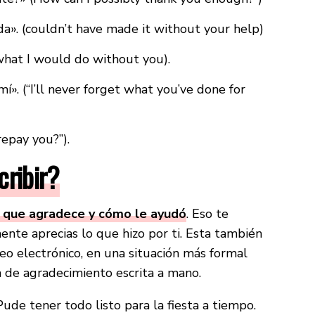
da». (couldn’t have made it without your help)
 what I would do without you).
í». (“I’ll never forget what you’ve done for
epay you?”).
cribir?
o que agradece y cómo le ayudó
. Eso te
mente aprecias lo que hizo por ti. Esta también
o electrónico, en una situación más formal
 de agradecimiento escrita a mano.
ude tener todo listo para la fiesta a tiempo.