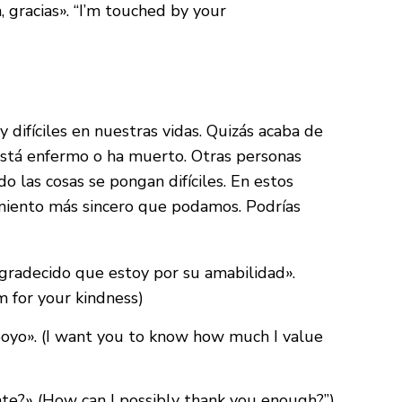
 gracias». “I’m touched by your
difíciles en nuestras vidas. Quizás acaba de
está enfermo o ha muerto. Otras personas
 las cosas se pongan difíciles. En estos
iento más sincero que podamos. Podrías
gradecido que estoy por su amabilidad».
m for your kindness)
poyo». (I want you to know how much I value
te?» (How can I possibly thank you enough?”)