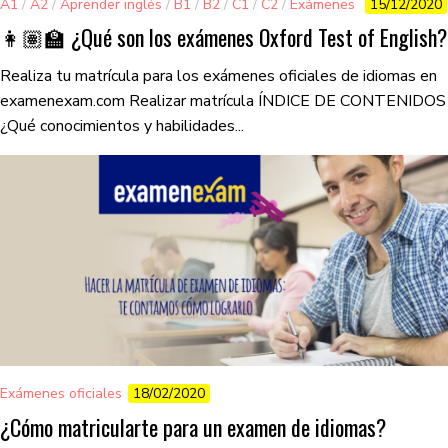
A1
/
A2
/
Aprender inglés
/
B1
/
B2
/
C1
/
C2
/
Exámenes
15/12/2020
oficiales
/
Exámenes-ingles
/
Oxford
👩🏽‍🏫 ¿Qué son los exámenes Oxford Test of English?
Realiza tu matrícula para los exámenes oficiales de idiomas en
examenexam.com Realizar matrícula ÍNDICE DE CONTENIDOS
¿Qué conocimientos y habilidades...
Exámenes oficiales
18/02/2020
¿Cómo matricularte para un examen de idiomas?