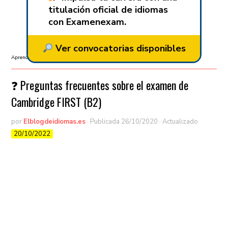
titulación oficial de idiomas
con Examenexam.
Ver convocatorias disponibles
Aprender inglés
/
B2
/
Cambridge
❓ Preguntas frecuentes sobre el examen de
Cambridge FIRST (B2)
por
Elblogdeidiomas.es
· Publicada
26/10/2020
· Actualizado
20/10/2022