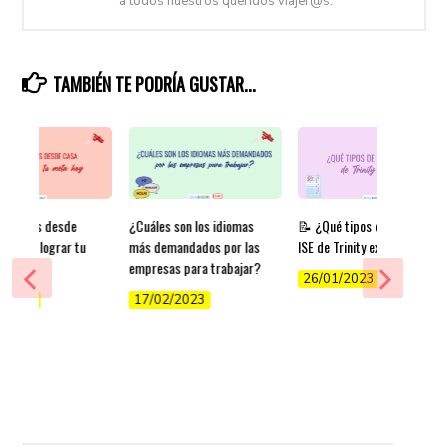
a todos nuestros queridos viajer@s.
TAMBIÉN TE PODRÍA GUSTAR...
r inglés desde
¿Cuáles son los idiomas
📝 ¿Qué tipos de exámenes
ps para lograr tu
más demandados por las
ISE de Trinity existen?
y
empresas para trabajar?
26/01/2023
/2022
17/02/2023