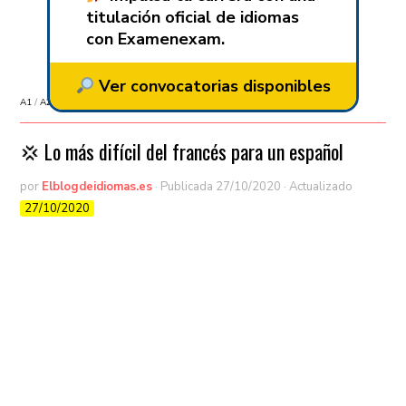
titulación oficial de idiomas
con Examenexam.
Ver convocatorias disponibles
A1
/
A2
/
Aprender francés
/
B1
/
B2
/
C1
/
C2
/
Sin categorizar
💢 Lo más difícil del francés para un español
por
Elblogdeidiomas.es
· Publicada
27/10/2020
· Actualizado
27/10/2020