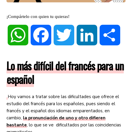
¡Compártelo con quien tu quieras!
WhatsApp
Facebook
Twitter
LinkedIn
Compa
Lo más difícil del francés para un
español
Hoy vamos a tratar sobre las dificultades que ofrece el
estudio del francés para los españoles, pues siendo el
francés y el español dos idiomas emparentados, en
cambio,
la pronunciación de uno y otro difieren
bastante
, lo que se ve dificultados por las coincidencias