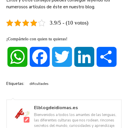
Estos y otros consejos puedes conseguir leyendo los
numerosos artículos de éste en nuestro blog.
3.9/5 - (10 votos)
¡Compártelo con quien tu quieras!
WhatsApp
Facebook
Twitter
LinkedIn
Compa
Etiquetas:
dificultades
Elblogdeidiomas.es
Bienvenidos a todos los amantes de las lenguas,
las diferentes culturas que nos rodean, rincones
secretos del mundo, curiosidades y aprendizaje.