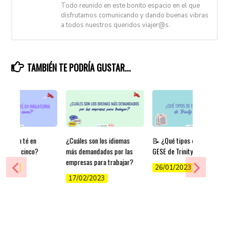
Todo reunido en este bonito espacio en el que
disfrutamos comunicando y dando buenas vibras
a todos nuestros queridos viajer@s.
TAMBIÉN TE PODRÍA GUSTAR...
é toman té en
¿Cuáles son los idiomas
📝 ¿Qué tipos de exámenes
ra a las cinco?
más demandados por las
GESE de Trinity existen?
empresas para trabajar?
/2022
26/01/2023
17/02/2023