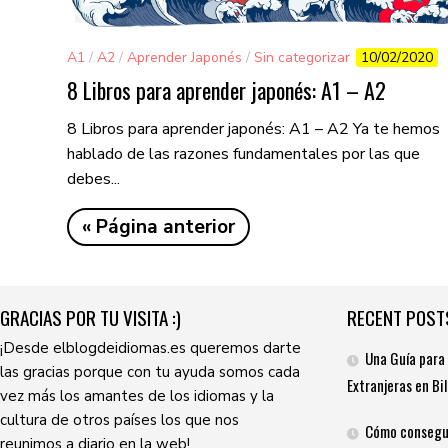
A1
/
A2
/
Aprender Japonés
/
Sin categorizar
10/02/2020
8 Libros para aprender japonés: A1 – A2
8 Libros para aprender japonés: A1 – A2 Ya te hemos
hablado de las razones fundamentales por las que
debes...
« Página anterior
GRACIAS POR TU VISITA :)
RECENT POST
¡Desde elblogdeidiomas.es queremos darte
Una Guía para
las gracias porque con tu ayuda somos cada
Extranjeras en Bi
vez más los amantes de los idiomas y la
cultura de otros países los que nos
Cómo consegui
reunimos a diario en la web!