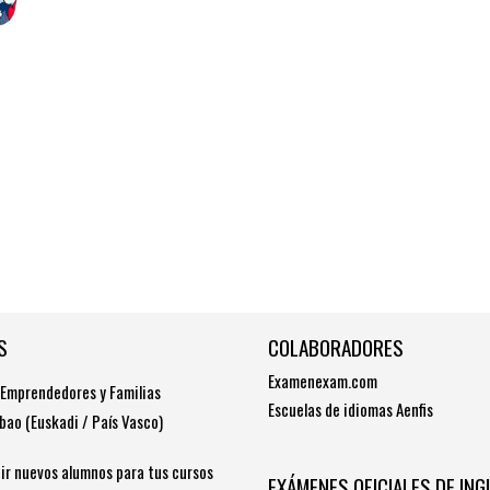
S
COLABORADORES
Examenexam.com
 Emprendedores y Familias
Escuelas de idiomas Aenfis
lbao (Euskadi / País Vasco)
r nuevos alumnos para tus cursos
EXÁMENES OFICIALES DE ING