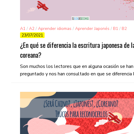
A1
/
A2
/
Aprender idiomas
/
Aprender Japonés
/
B1
/
B2
23/07/2021
/
C1
/
C2
/
Curiosidades
¿En qué se diferencia la escritura japonesa de l
coreana?
Son muchos los lectores que en alguna ocasión se han
preguntado y nos han consultado en que se diferencia la