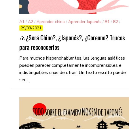
A1
/
A2
/
Aprender chino
/
Aprender Japonés
/
B1
/
B2
/
29/03/2021
C1
/
C2
🍙¿Será Chino?, ¿Japonés?, ¿Coreano? Trucos
para reconocerlos
Para muchos hispanohablantes, las lenguas asiáticas
pueden parecer completamente incomprensibles e
indistinguibles unas de otras. Un texto escrito puede
ser...