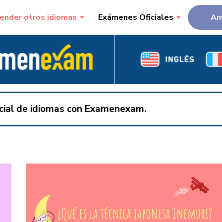
ender otros idiomas
Exámenes Oficiales
An
ficial de idiomas con Examenexam.