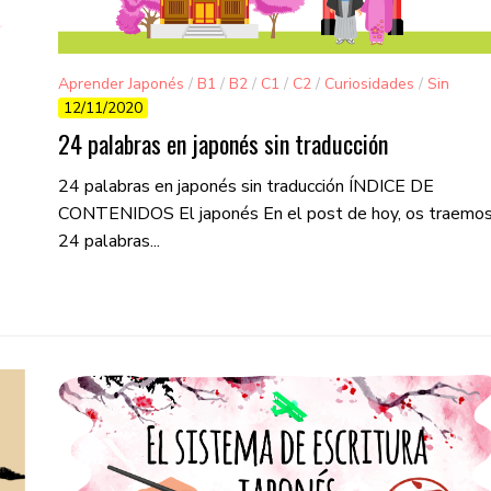
Aprender Japonés
/
B1
/
B2
/
C1
/
C2
/
Curiosidades
/
Sin
12/11/2020
categorizar
24 palabras en japonés sin traducción
24 palabras en japonés sin traducción ÍNDICE DE
CONTENIDOS El japonés En el post de hoy, os traemo
24 palabras...