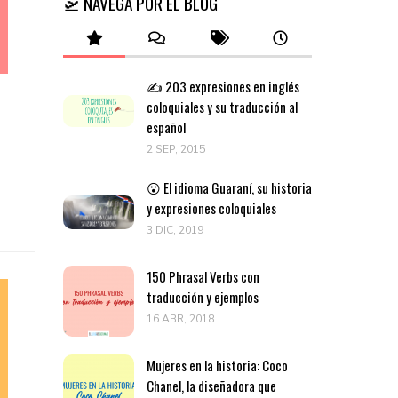
🛫 NAVEGA POR EL BLOG
✍️ 203 expresiones en inglés
coloquiales y su traducción al
español
2 SEP, 2015
😮 El idioma Guaraní, su historia
y expresiones coloquiales
3 DIC, 2019
150 Phrasal Verbs con
traducción y ejemplos
16 ABR, 2018
Mujeres en la historia: Coco
Chanel, la diseñadora que