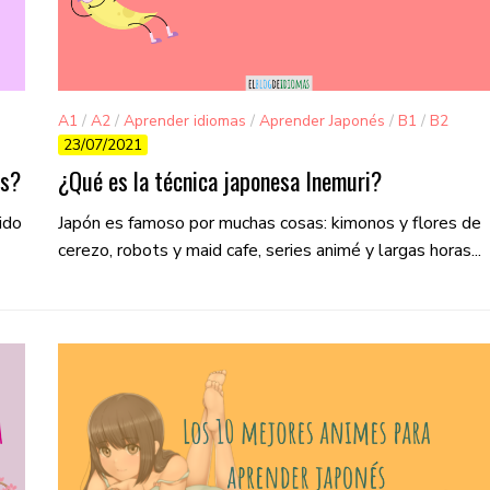
A1
/
A2
/
Aprender idiomas
/
Aprender Japonés
/
B1
/
B2
23/07/2021
/
C1
/
C2
/
Curiosidades
és?
¿Qué es la técnica japonesa Inemuri?
ido
Japón es famoso por muchas cosas: kimonos y flores de
cerezo, robots y maid cafe, series animé y largas horas...