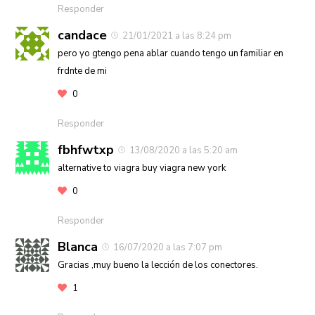
Responder
candace
21/01/2021 a las 8:24 pm
pero yo gtengo pena ablar cuando tengo un familiar en
frdnte de mi
0
Responder
fbhfwtxp
13/08/2020 a las 5:20 am
alternative to viagra buy viagra new york
0
Responder
Blanca
16/07/2020 a las 7:07 pm
Gracias ,muy bueno la lección de los conectores.
1