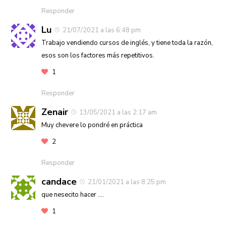
Responder
Lu
21/07/2021 a las 6:48 pm
Trabajo vendiendo cursos de inglés, y tiene toda la razón,
esos son los factores más repetitivos.
1
Responder
Zenair
13/05/2021 a las 2:17 am
Muy chevere lo pondré en práctica
2
Responder
candace
21/01/2021 a las 8:25 pm
que nesecito hacer ….
1