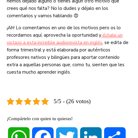
hemos dejado alguno o tienes algún otro motivo que
crees qué nos falta? No lo dudes y déjalo en los
comentarios y vamos hablando 😍
¡Ah! Lo comentamos en uno de los motivos pero os lo
recordamos aquí, aprovecha la oportunidad y
échale un
vistazo a esta increible audiorevista en inglés
, se edita de
forma trimestral y está elaborada por auténticos
profesores nativos y bilingües para aportar contenido
extra a aquellas personas que, como tu, sienten que les
cuesta mucho aprender inglés.
5/5 - (26 votos)
¡Compártelo con quien tu quieras!
WhatsApp
Facebook
Twitter
LinkedIn
Compa