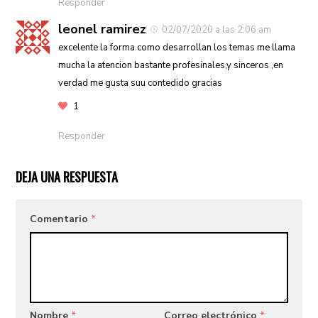
Responder
leonel ramirez
02/07/2020 a las 2:06 am
excelente la forma como desarrollan los temas me llama
mucha la atencion bastante profesinales,y sinceros ,en
verdad me gusta suu contedido gracias
1
Responder
DEJA UNA RESPUESTA
Comentario
*
Nombre
*
Correo electrónico
*