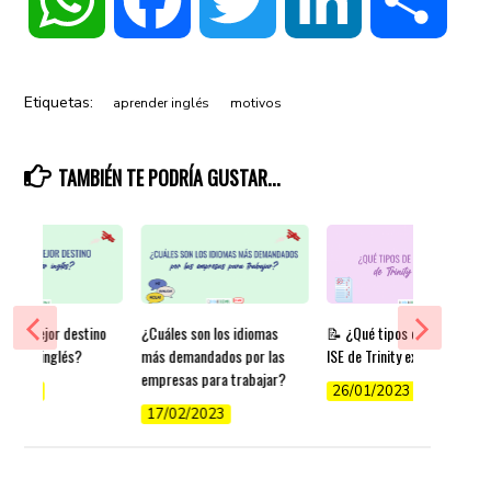
Etiquetas:
aprender inglés
motivos
TAMBIÉN TE PODRÍA GUSTAR...
es el mejor destino
¿Cuáles son los idiomas
📝 ¿Qué tipos de exámenes
render inglés?
más demandados por las
ISE de Trinity existen?
empresas para trabajar?
/2022
26/01/2023
17/02/2023