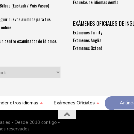
Escuelas de idiomas Aenfis
Bilbao (Euskadi / País Vasco)
guir nuevos alumnos para tus
EXÁMENES OFICIALES DE ING
 online
Exámenes Trinity
Exámenes Anglia
un centro examinador de idiomas
Exámenes Oxford
S
nder otros idiomas
Exámenes Oficiales
Anúnci
as.es - Desde 2010 contigo -
hos reservados