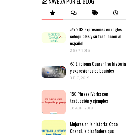
🛫 NAVEGA POR EL BLOG
✍️ 203 expresiones en inglés
coloquiales y su traducción al
español
2 SEP, 2015
😮 El idioma Guaraní, su historia
y expresiones coloquiales
3 DIC, 2019
150 Phrasal Verbs con
traducción y ejemplos
16 ABR, 2018
Mujeres en la historia: Coco
Chanel, la diseñadora que