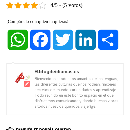
4/5 - (5 votos)
¡Compártelo con quien tu quieras!
WhatsApp
Facebook
Twitter
LinkedIn
Compa
Elblogdeidiomas.es
Bienvenidos a todos los amantes de las lenguas,
las diferentes culturas que nos rodean, rincones
secretos del mundo, curiosidades y aprendizaje.
Todo reunido en este bonito espacio en el que
disfrutamos comunicando y dando buenas vibras
a todos nuestros queridos viajer@s.