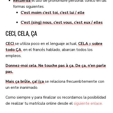
Recuerda
el uso de pronombre personal tónico en las
formas siguientes.
C’est moim c’est toi, c’est lui / elle
C’est (sing) nous, c’est vous, c’est eux / elles
CECI, CELA, ÇA
CECI
se utiliza poco en el lenguaje actual,
CELA
y
sobre
todo ÇA
en el francés hablado, abarcan todos los
empleos.
Donnez-moi cela. Ne touche pas à ça. De ça, n’en parle
pas.
Mais ça brûle, ça! (ça
se relaciona frecuenbtemente con
un ente inanimado.
Como siempre y para finalizar os recordamos la posibilidad
de realizar tu matrícula online desde el
siguiente enlace.