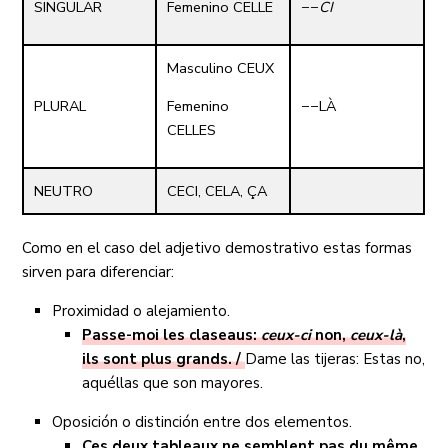
SINGULAR
Femenino CELLE
−−
CI
Masculino CEUX
PLURAL
Femenino
−−LÀ
CELLES
NEUTRO
CECI, CELA, ÇA
Como en el caso del adjetivo demostrativo estas formas
sirven para diferenciar:
Proximidad o alejamiento.
Passe-moi les claseaus:
ceux-ci
non,
ceux-là
,
ils sont plus grands. /
Dame las tijeras: Estas no,
aquéllas que son mayores.
Oposición o distinción entre dos elementos.
Ces deux tableaux ne semblent pas du même