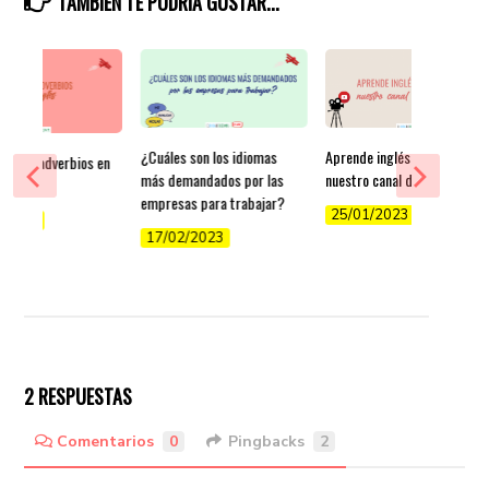
TAMBIÉN TE PODRÍA GUSTAR...
¿Cuáles son los idiomas
Aprende inglés gratis en
pos de adverbios en
más demandados por las
nuestro canal de YouTube
empresas para trabajar?
25/01/2023
/2022
17/02/2023
2 RESPUESTAS
Comentarios
0
Pingbacks
2