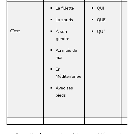
La fillette
QUI
La souris
QUE
C’est
À son
QU´
gendre
Au mois de
mai
En
Méditerranée
Avec ses
pieds