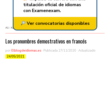
titulación oficial de idiomas
con Examenexam.
Ver convocatorias disponibles
A1
/
A2
/
Aprender francés
/
B1
Los pronombres demostrativos en francés
por
Elblogdeidiomas.es
· Publicada
27/11/2020
· Actualizado
24/05/2021