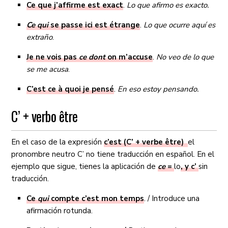
Ce que j’affirme est exact
.
Lo que afirmo es exacto.
Ce qui
se passe ici est étrange
.
Lo que ocurre aquí es
extraño
.
Je ne vois pas
ce dont
on m’accuse
.
No veo de lo que
se me acusa
.
C’est ce à quoi je pensé
.
En eso estoy pensando.
C’ + verbo être
En el caso de la expresión
c’est (C’ + verbe être)
el
pronombre neutro C’ no tiene traducción en español. En el
ejemplo que sigue, tienes la aplicación de
ce
=
lo
, y c’
sin
traducción.
Ce
qui
compte c’est mon temps
. / Introduce una
afirmación rotunda.