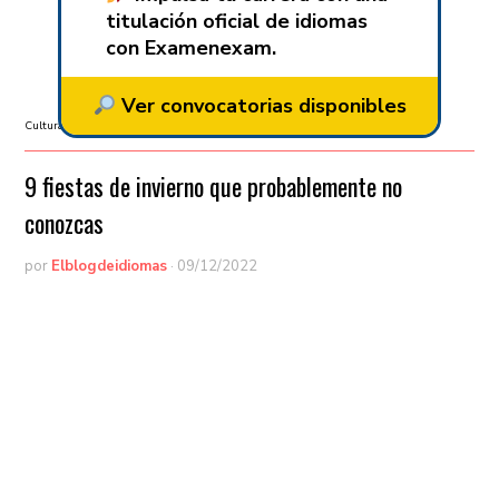
titulación oficial de idiomas
con Examenexam.
Ver convocatorias disponibles
Cultura popular
/
Curiosidades
/
Gastronomía
9 fiestas de invierno que probablemente no
conozcas
por
Elblogdeidiomas
·
09/12/2022