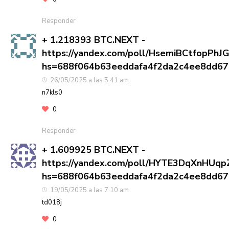
Responder
+ 1.218393 BTC.NEXT -
https://yandex.com/poll/HsemiBCtfopPhJ
hs=688f064b63eeddafa4f2da2c4ee8dd6
26/05/2025 a las 5:41 am
n7kls0
0
Responder
+ 1.609925 BTC.NEXT -
https://yandex.com/poll/HYTE3DqXnHUq
hs=688f064b63eeddafa4f2da2c4ee8dd6
19/05/2025 a las 7:10 am
td018j
0