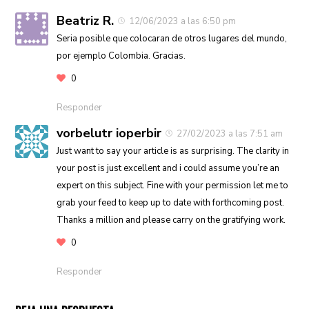
Beatriz R.
12/06/2023 a las 6:50 pm
Seria posible que colocaran de otros lugares del mundo,
por ejemplo Colombia. Gracias.
0
Responder
vorbelutr ioperbir
27/02/2023 a las 7:51 am
Just want to say your article is as surprising. The clarity in
your post is just excellent and i could assume you’re an
expert on this subject. Fine with your permission let me to
grab your feed to keep up to date with forthcoming post.
Thanks a million and please carry on the gratifying work.
0
Responder