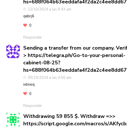
hs=688f064b63eeddafa4f2da2c4ee8dd6
12/10/2024 a las 8:43 am
qebrj6
0
Responder
Sending a transfer from our company. Veri
> https://telegra.ph/Go-to-your-personal-
cabinet-08-25?
hs=688f064b63eeddafa4f2da2c4ee8dd6
05/10/2024 a las 4:56 am
ixbiwq
0
Responder
Withdrawing 59 855 $. Withdrаw =>>
https://script.google.com/macros/s/AKfy