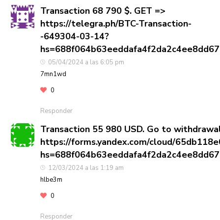
Transaction 68 790 $. GЕТ =>
https://telegra.ph/BTC-Transaction-
-649304-03-14?
hs=688f064b63eeddafa4f2da2c4ee8dd6
05/04/2024 a las 6:05 pm
7mn1wd
0
Responder
Transaction 55 980 USD. Gо tо withdrаwа
https://forms.yandex.com/cloud/65db11
hs=688f064b63eeddafa4f2da2c4ee8dd6
12/03/2024 a las 1:19 am
hlbe3m
0
Responder