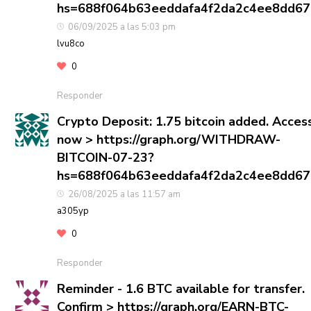
hs=688f064b63eeddafa4f2da2c4ee8dd6
06/09/2025 a las 5:03 pm
lvu8co
0
Responder
Crypto Deposit: 1.75 bitcoin added. Acces
now > https://graph.org/WITHDRAW-
BITCOIN-07-23?
hs=688f064b63eeddafa4f2da2c4ee8dd6
26/08/2025 a las 11:57 am
a305yp
0
Responder
Reminder - 1.6 BTC available for transfer.
Confirm > https://graph.org/EARN-BTC-