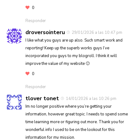
0
Responder
droversointeru
29/01/2026 a las 10:47 pm
I like what you guys are up also. Such smart work and
reporting! Keep up the superb works guys I’ve
incorporated you guys to my blogroll. I think it will
improve the value of my website 🙂
0
Responder
tlover tonet
14/01/2026 a las 10:26 pm
Im no longer positive where you’re getting your
information, however great topic. I needs to spend some
time learning more or figuring out more. Thank you for
wonderful info I used to be on the lookout for this
information for my mission.