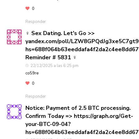
0
Responder
‍♀️ Sex Dating. Let's Go >>
yandex.com/poll/LZW8GPQdJg3xe5C7gt
hs=688f064b63eeddafa4f2da2c4ee8dd6
Reminder # 5831 ‍♀️
22/12/2025 a las 6:25 pm
co59re
0
Responder
Notice: Payment of 2.5 BTC processing.
Confirm Today => https://graph.org/Get-
your-BTC-09-04?
hs=688f064b63eeddafa4f2da2c4ee8dd6