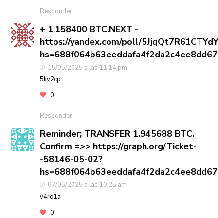
Responder
+ 1.158400 BTC.NEXT -
https://yandex.com/poll/5JjqQt7R61CTYd
hs=688f064b63eeddafa4f2da2c4ee8dd6
15/05/2025 a las 11:14 pm
5kv2cp
0
Responder
Reminder; TRANSFER 1.945688 BTC.
Confirm =>> https://graph.org/Ticket-
-58146-05-02?
hs=688f064b63eeddafa4f2da2c4ee8dd6
07/05/2025 a las 10:25 am
v4ro1a
0