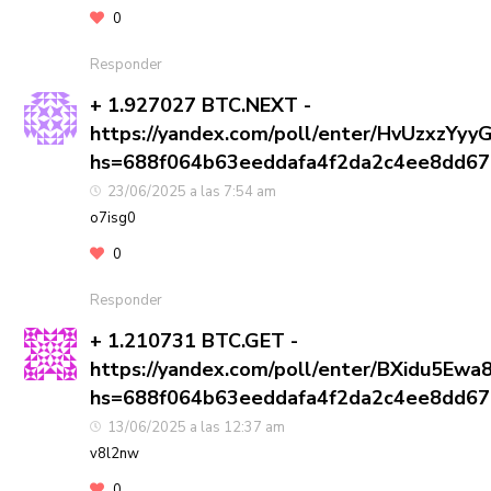
0
Responder
+ 1.927027 BTC.NEXT -
https://yandex.com/poll/enter/HvUzxzYy
hs=688f064b63eeddafa4f2da2c4ee8dd6
23/06/2025 a las 7:54 am
o7isg0
0
Responder
+ 1.210731 BTC.GET -
https://yandex.com/poll/enter/BXidu5Ew
hs=688f064b63eeddafa4f2da2c4ee8dd6
13/06/2025 a las 12:37 am
v8l2nw
0