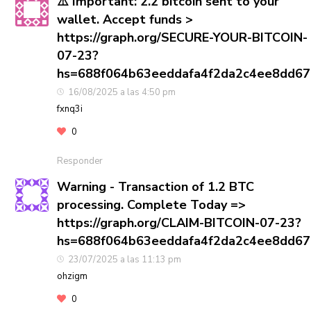
⚠️ Important: 2.2 bitcoin sent to your
wallet. Accept funds >
https://graph.org/SECURE-YOUR-BITCOIN-
07-23?
hs=688f064b63eeddafa4f2da2c4ee8dd6
16/08/2025 a las 4:50 pm
fxnq3i
0
Responder
Warning - Transaction of 1.2 BTC
processing. Complete Today =>
https://graph.org/CLAIM-BITCOIN-07-23?
hs=688f064b63eeddafa4f2da2c4ee8dd6
23/07/2025 a las 11:13 pm
ohzigm
0