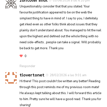
zoritoler imol
03/06/2026 a las 6:20 pm
Unquestionably consider that that you stated. Your
favourite justification appeared to be on the web the
simplest thing to have in mind of. I say to you, I definitely
get irked even as other folks think about issues that they
plainly don’t understand about. You managed to hit the nail
upon the highest and defined out the whole thing with no
need side-effects , people can take a signal. Will probably
be back to get more. Thank you
0
Responder
tlovertonet
28/02/2026 a las 9:01 am
Hi there! This post couldn’t be written any better! Reading
through this post reminds me of my previous room mate!
He always kept talking about this. I will forward this article
to him. Pretty sure he will have a good read. Thank you for
sharing!