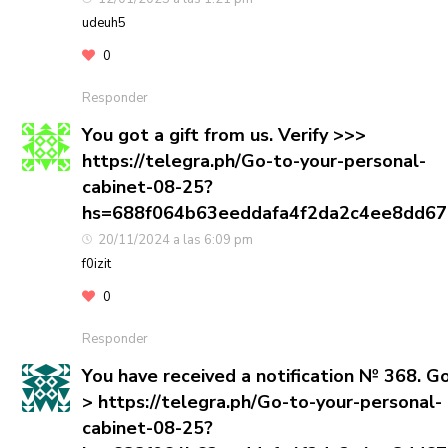
udeuh5
0
Responder
You got a gift from us. Verify >>>
https://telegra.ph/Go-to-your-personal-
cabinet-08-25?
hs=688f064b63eeddafa4f2da2c4ee8dd6
20/11/2024 a las 6:09 pm
f0izit
0
Responder
You have received a notification № 368. G
> https://telegra.ph/Go-to-your-personal-
cabinet-08-25?