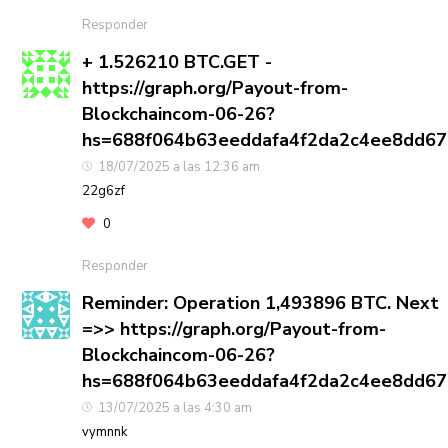
Responder
+ 1.526210 BTC.GET -
https://graph.org/Payout-from-
Blockchaincom-06-26?
hs=688f064b63eeddafa4f2da2c4ee8dd6
18/07/2025 a las 12:36 am
22g6zf
0
Responder
Reminder: Operation 1,493896 BTC. Next
=>> https://graph.org/Payout-from-
Blockchaincom-06-26?
hs=688f064b63eeddafa4f2da2c4ee8dd6
13/07/2025 a las 4:30 am
vymnnk