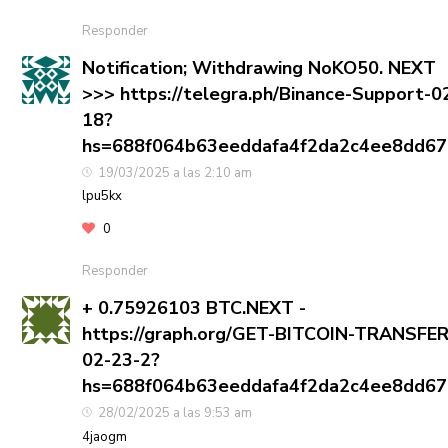
Responder
Notification; Withdrawing NoKO50. NEXT
>>> https://telegra.ph/Binance-Support-0
18?
hs=688f064b63eeddafa4f2da2c4ee8dd6
19/03/2025 a las 2:10 am
lpu5kx
0
Responder
+ 0.75926103 BTC.NEXT -
https://graph.org/GET-BITCOIN-TRANSFER
02-23-2?
hs=688f064b63eeddafa4f2da2c4ee8dd6
28/02/2025 a las 9:53 am
4jaogm