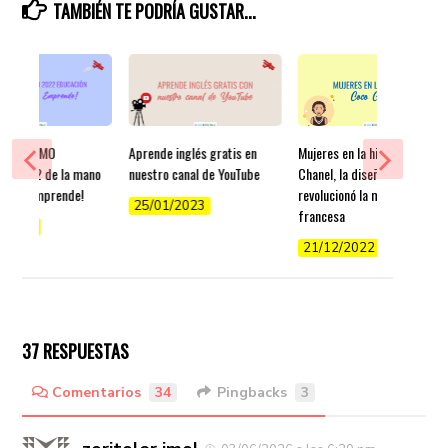
TAMBIÉN TE PODRÍA GUSTAR...
mos a SIMO
Aprende inglés gratis en
Mujeres en la historia: Coco
ón 2022 de la mano
nuestro canal de YouTube
Chanel, la diseñadora que
lucía Emprende!
revolucionó la moda
25/01/2023
francesa
/2022
21/12/2022
37 RESPUESTAS
Comentarios
34
Pingbacks
3