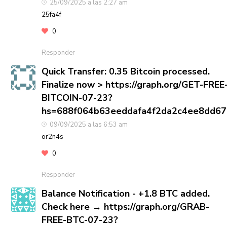
25/09/2025 a las 2:27 am
25fa4f
0
Responder
Quick Transfer: 0.35 Bitcoin processed.
Finalize now > https://graph.org/GET-FREE
BITCOIN-07-23?
hs=688f064b63eeddafa4f2da2c4ee8dd6
09/09/2025 a las 6:53 am
or2n4s
0
Responder
Balance Notification - +1.8 BTC added.
Check here → https://graph.org/GRAB-
FREE-BTC-07-23?