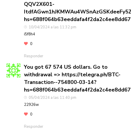
QQV2X601-
ItdfAGwn1hJKMWAu4WSnAzGSKdeeFy5Z
hs=688f064b63eeddafa4f2da2c4ee8dd6
10/04/2024 a las 11:32 pm
i5f8h4
0
Responder
You got 67 574 US dollars. Gо tо
withdrаwаl => https://telegra.ph/BTC-
Transaction--754800-03-14?
hs=688f064b63eeddafa4f2da2c4ee8dd6
05/04/2024 a las 11:40 pm
22926w
0
Responder