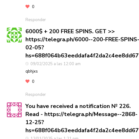
0
Responder
6000$ + 200 FREE SPINS. GET >>
https://telegra.ph/6000--200-FREE-SPINS
02-05?
hs=688f064b63eeddafa4f2da2c4ee8dd6
09/02/2025 a las 12:00 am
qbhjxs
0
Responder
You have received a notification № 226.
Read - https://telegra.ph/Message--2868-
12-25?
hs=688f064b63eeddafa4f2da2c4ee8dd6
12/01/2025 a las 1:21 pm