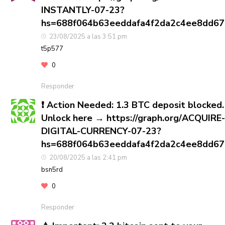
INSTANTLY-07-23?
hs=688f064b63eeddafa4f2da2c4ee8dd6
23/08/2025 a las 3:51 pm
t5p577
0
Responder
❗ Action Needed: 1.3 BTC deposit blocked.
Unlock here → https://graph.org/ACQUIRE
DIGITAL-CURRENCY-07-23?
hs=688f064b63eeddafa4f2da2c4ee8dd6
20/08/2025 a las 2:41 pm
bsn5rd
0
Responder