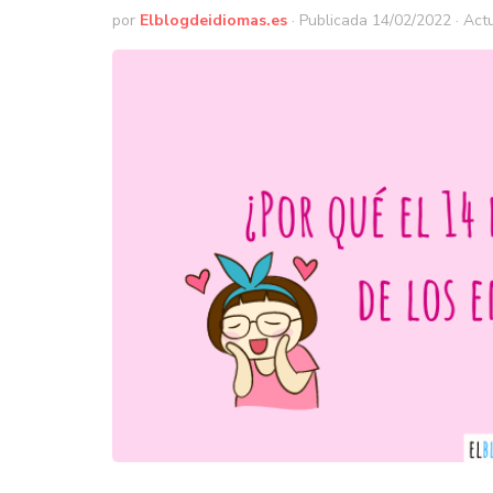
por
Elblogdeidiomas.es
· Publicada
14/02/2022
· Act