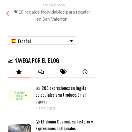
Historia previa
💝10 regalos inolvidables para regalar
en San Valentín
Español
🛫 NAVEGA POR EL BLOG
✍️ 203 expresiones en inglés
coloquiales y su traducción al
español
2 SEP, 2015
😮 El idioma Guaraní, su historia y
expresiones coloquiales