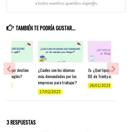
a todos nuestros queridos viajer@s.
TAMBIÉN TE PODRÍA GUSTAR...
es el mejor destino
¿Cuáles son los idiomas
📝 ¿Qué tipos de exámenes
render inglés?
más demandados por las
ISE de Trinity existen?
empresas para trabajar?
/2022
26/01/2023
17/02/2023
3 RESPUESTAS