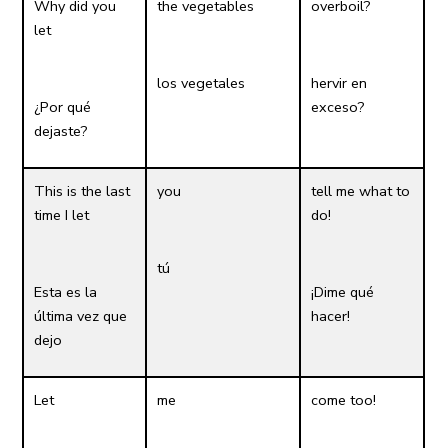
Why did you
the vegetables
overboil?
let
los vegetales
hervir en
¿Por qué
exceso?
dejaste?
This is the last
you
tell me what to
time I let
do!
tú
Esta es la
¡Dime qué
última vez que
hacer!
dejo
Let
me
come too!