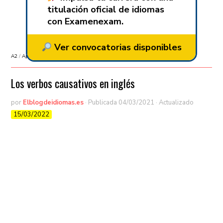
titulación oficial de idiomas
con Examenexam.
Ver convocatorias disponibles
A2
/
Aprender inglés
/
B1
/
B2
Los verbos causativos en inglés
por
Elblogdeidiomas.es
· Publicada
04/03/2021
· Actualizado
15/03/2022