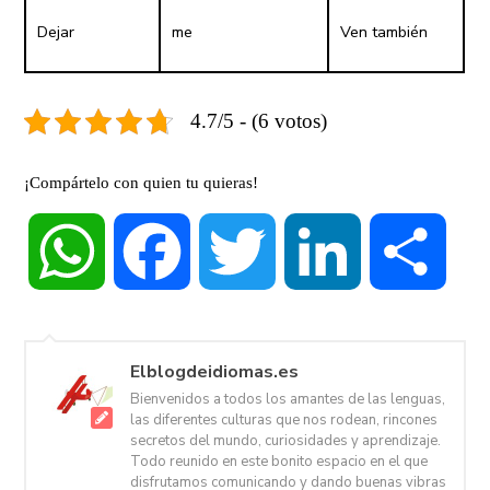
Dejar
me
Ven también
4.7/5 - (6 votos)
¡Compártelo con quien tu quieras!
WhatsApp
Facebook
Twitter
LinkedIn
Compa
Elblogdeidiomas.es
Bienvenidos a todos los amantes de las lenguas,
las diferentes culturas que nos rodean, rincones
secretos del mundo, curiosidades y aprendizaje.
Todo reunido en este bonito espacio en el que
disfrutamos comunicando y dando buenas vibras