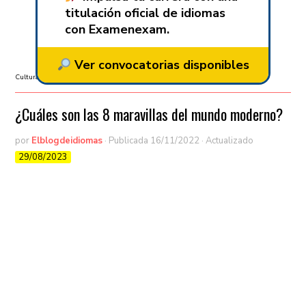
titulación oficial de idiomas
con Examenexam.
Ver convocatorias disponibles
Cultura popular
/
Curiosidades
/
Sin categorizar
/
Viajes y más
¿Cuáles son las 8 maravillas del mundo moderno?
por
Elblogdeidiomas
· Publicada
16/11/2022
· Actualizado
29/08/2023