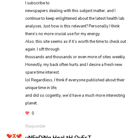
I subscribe to
newspapers dealing with this subject matter, and I
continue to keep enlightened about the latest health lab
analyses. Just how is this relevant? Personally I think
there’s no more crucial use for my energy.
Also, this site seems as if it’s worth the time to check out
again. I sift through
thousands and thousands or even more of sites weekly.
Honestly, my back often hurts and I desire a fresh new
spare time interest.
lol Regardless, I think if everyone published about their
unique time in life,
and did so cogently, we’d have a much more interesting
planet.
0
Responder
uNEnDiNg HeaLtH QuEsT