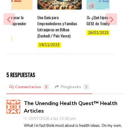
icios de usar la
Una Guía para
📝 ¿Qué tipos de exámenes
gía para aprender
Emprendedores y Familias
GESE de Trinity existen?
Extranjeras en Bilbao
26/01/2023
(Euskadi / País Vasco)
/2022
19/11/2023
5 RESPUESTAS
Comentarios
3
Pingbacks
2
The Unending Health Quest™ Health
Articles
20/07/2026 a las 12:46 pm
What I in fact think most about is health ideas. On my own,