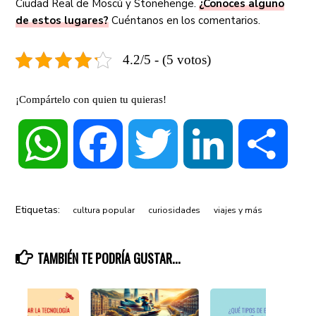
Ciudad Real de Moscú y Stonehenge.
¿Conoces alguno
de estos lugares?
Cuéntanos en los comentarios.
4.2/5 - (5 votos)
¡Compártelo con quien tu quieras!
WhatsApp
Facebook
Twitter
LinkedIn
Compa
Etiquetas:
cultura popular
curiosidades
viajes y más
TAMBIÉN TE PODRÍA GUSTAR...