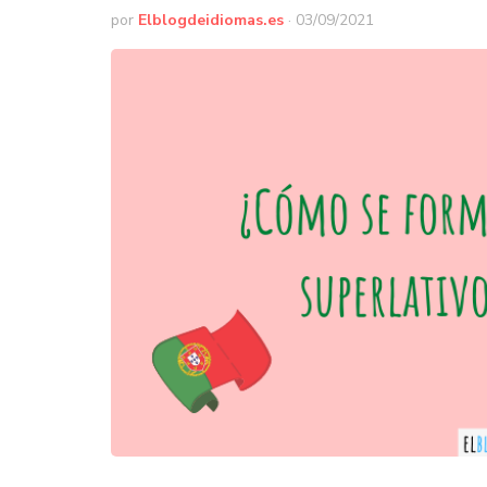
por
Elblogdeidiomas.es
·
03/09/2021