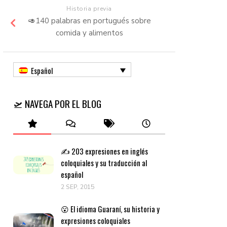
Historia previa
🥑140 palabras en portugués sobre
comida y alimentos
Español
🛫 NAVEGA POR EL BLOG
✍️ 203 expresiones en inglés
coloquiales y su traducción al
español
2 SEP, 2015
😮 El idioma Guaraní, su historia y
expresiones coloquiales