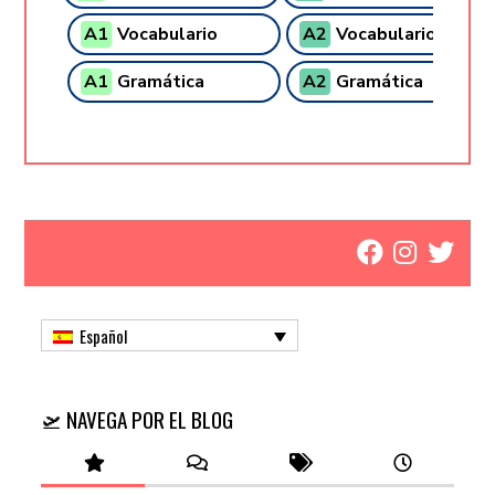
A1
Vocabulario
A2
Vocabulario
A1
Gramática
A2
Gramática
Español
🛫 NAVEGA POR EL BLOG