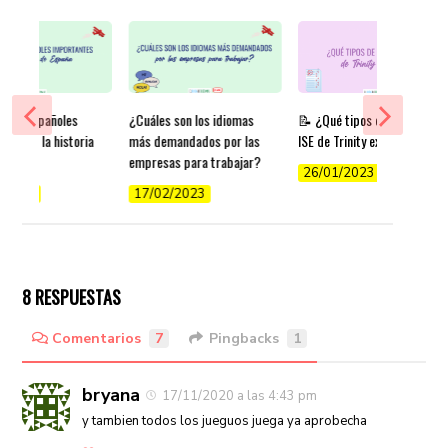
tores españoles
¿Cuáles son los idiomas
📝 ¿Qué tipos de exámenes
ntes en la historia
más demandados por las
ISE de Trinity existen?
aña
empresas para trabajar?
26/01/2023
/2022
17/02/2023
8 RESPUESTAS
Comentarios
7
Pingbacks
1
bryana
17/11/2020 a las 4:43 pm
y tambien todos los jueguos juega ya aprobecha