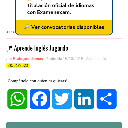
titulación oficial de idiomas
con Examenexam.
Ver convocatorias disponibles
A1
/
A2
/
Aprender inglés
/
Sin categorizar
🪁 Aprende Inglés Jugando
por
Elblogdeidiomas
· Publicada
15/10/2015
· Actualizado
30/01/2023
¡Compártelo con quien tu quieras!
WhatsApp
Facebook
Twitter
LinkedIn
Compa