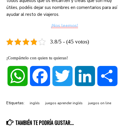
todos aquellos que os encanten y creáis que son muy
útiles, podéis dejar sus nombres en comentarios para así
ayudar al resto de viajeros.
¡Nos leemos!
3.8/5 - (45 votos)
¡Compártelo con quien tu quieras!
WhatsApp
Facebook
Twitter
LinkedIn
Compa
Etiquetas:
inglés
juegos aprender inglés
juegos on line
TAMBIÉN TE PODRÍA GUSTAR...