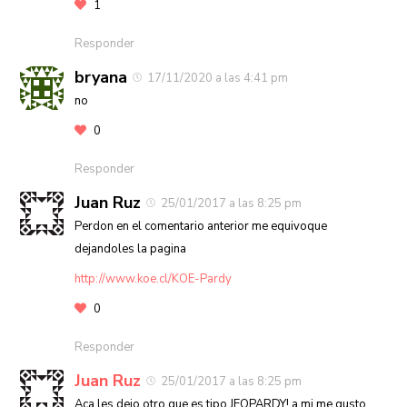
1
Responder
bryana
17/11/2020 a las 4:41 pm
no
0
Responder
Juan Ruz
25/01/2017 a las 8:25 pm
Perdon en el comentario anterior me equivoque
dejandoles la pagina
http://www.koe.cl/KOE-Pardy
0
Responder
Juan Ruz
25/01/2017 a las 8:25 pm
Aca les dejo otro que es tipo JEOPARDY! a mi me gusto