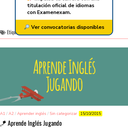
titulación oficial de idiomas
con Examenexam.
Ver convocatorias disponibles
Etiquetado:
juegos on line
A1
/
A2
/
Aprender inglés
/
Sin categorizar
15/10/2015
🪁 Aprende Inglés Jugando