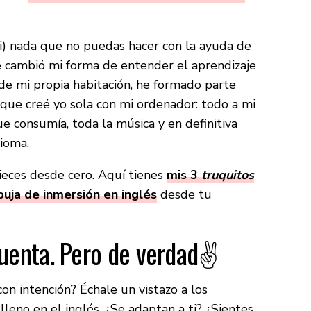
si) nada que no puedas hacer con la ayuda de
e cambió mi forma de entender el aprendizaje
de mi propia habitación, he formado parte
 que creé yo sola con mi ordenador: todo a mi
e consumía, toda la música y en definitiva
dioma.
ieces desde cero. Aquí tienes
mis 3
truquitos
buja de inmersión en inglés
desde tu
cuenta. Pero de verdad✌️
con intención? Échale un vistazo a los
leno en el inglés. ¿Se adaptan a ti? ¿Sientes