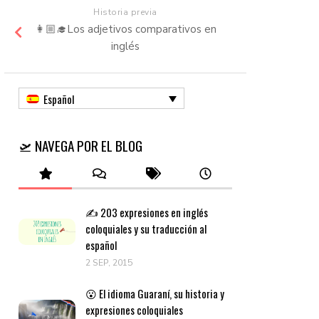
Historia previa
👩🏼‍🎓Los adjetivos comparativos en
inglés
Español
🛫 NAVEGA POR EL BLOG
✍️ 203 expresiones en inglés
coloquiales y su traducción al
español
2 SEP, 2015
😮 El idioma Guaraní, su historia y
expresiones coloquiales