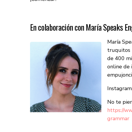
En colaboración con María Speaks En
María Spea
truquitos 
de 400 mil
online de 
empujoncit
Instagram
No te pier
https://w
grammar