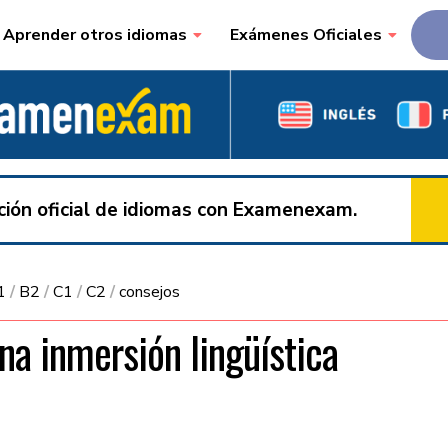
Aprender otros idiomas
Exámenes Oficiales
ación oficial de idiomas con Examenexam.
1
/
B2
/
C1
/
C2
/
consejos
na inmersión lingüística