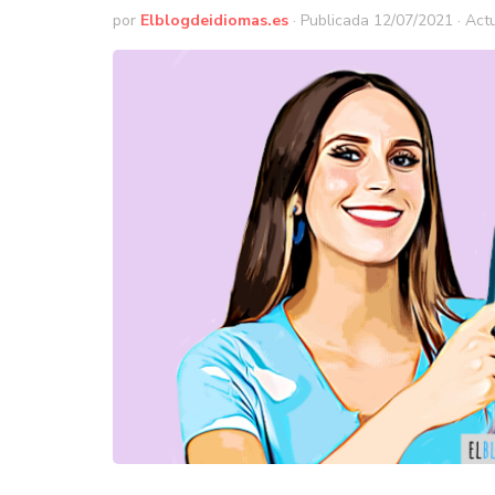
por
Elblogdeidiomas.es
· Publicada
12/07/2021
· Act