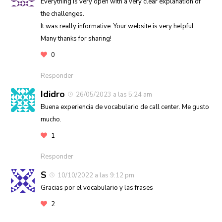
Everything is very open with a very clear explanation of
the challenges.
It was really informative. Your website is very helpful.
Many thanks for sharing!
0
Responder
Ididro
26/05/2023 a las 5:24 am
Buena experiencia de vocabulario de call center. Me gusto
mucho.
1
Responder
S
10/10/2022 a las 9:12 pm
Gracias por el vocabulario y las frases
2