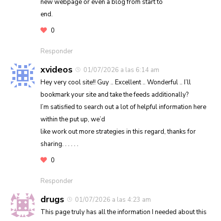
new webpage or even a blog from start to
end.
0
Responder
xvideos
01/07/2026 a las 6:14 am
Hey very cool site!! Guy .. Excellent .. Wonderful .. I’ll
bookmark your site and take the feeds additionally?
I’m satisfied to search out a lot of helpful information here
within the put up, we’d
like work out more strategies in this regard, thanks for
sharing. . . . . .
0
Responder
drugs
01/07/2026 a las 4:23 am
This page truly has all the information I needed about this