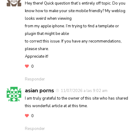
Hey there! Quick question that’s entirely off topic. Do you
know how to make your site mobile friendly? My weblog
looks weird when viewing
from my apple iphone. I’m trying to find a template or
plugin that might be able
to correct this issue. If you have any recommendations,
please share.
Appreciate it!
0
Responder
asian porns
11/07/2026 a las 9:02 am
I am truly grateful to the owner of this site who has shared
this wonderful article at at this time.
0
Responder