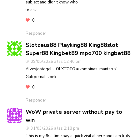
subject and didn’t know who
to ask.
0
Responder
Slotzeus88 Playking88 King88slot
Super88 Kingbet89 mpo700 kingbet88
09/05/2026 a las 12:46 pm
Alvesjostogel + OLXTOTO = kombinasi mantap ⚡
Gak pernah zonk
0
Responder
WoW private server without pay to
win
31/03/2026 a las 2:18 pm
This is my first time pay a quick visit at here and i am truly