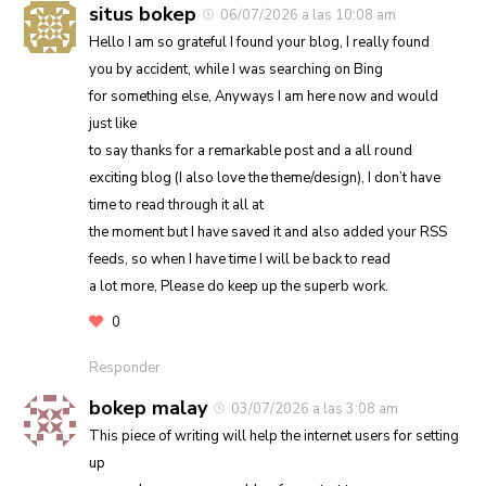
situs bokep
06/07/2026 a las 10:08 am
Hello I am so grateful I found your blog, I really found
you by accident, while I was searching on Bing
for something else, Anyways I am here now and would
just like
to say thanks for a remarkable post and a all round
exciting blog (I also love the theme/design), I don’t have
time to read through it all at
the moment but I have saved it and also added your RSS
feeds, so when I have time I will be back to read
a lot more, Please do keep up the superb work.
0
Responder
bokep malay
03/07/2026 a las 3:08 am
This piece of writing will help the internet users for setting
up