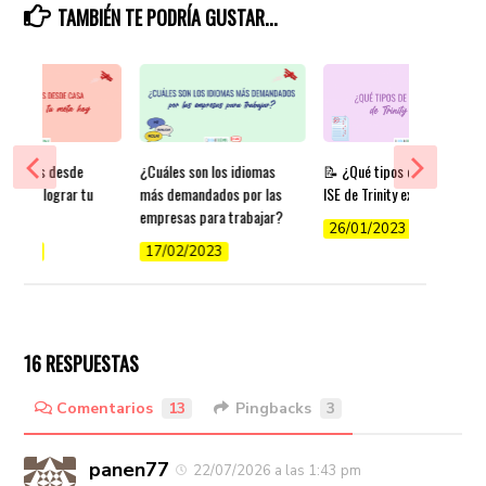
TAMBIÉN TE PODRÍA GUSTAR...
r inglés desde
¿Cuáles son los idiomas
📝 ¿Qué tipos de exámenes
ps para lograr tu
más demandados por las
ISE de Trinity existen?
y
empresas para trabajar?
26/01/2023
/2022
17/02/2023
16 RESPUESTAS
Comentarios
13
Pingbacks
3
panen77
22/07/2026 a las 1:43 pm