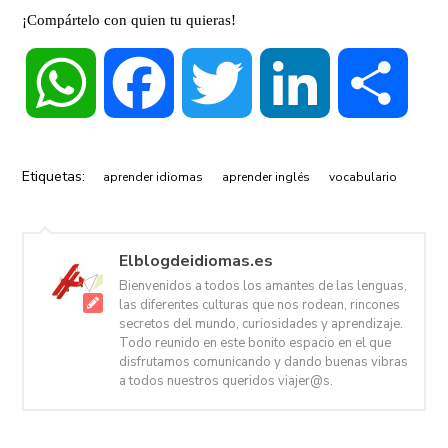
¡Compártelo con quien tu quieras!
WhatsApp
Facebook
Twitter
LinkedIn
Compa
Etiquetas:
aprender idiomas
aprender inglés
vocabulario
Elblogdeidiomas.es
Bienvenidos a todos los amantes de las lenguas,
las diferentes culturas que nos rodean, rincones
secretos del mundo, curiosidades y aprendizaje.
Todo reunido en este bonito espacio en el que
disfrutamos comunicando y dando buenas vibras
a todos nuestros queridos viajer@s.