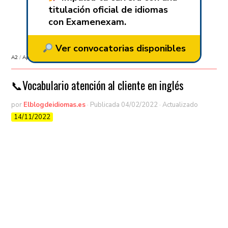
titulación oficial de idiomas
con Examenexam.
Ver convocatorias disponibles
A2
/
Aprender idiomas
/
Aprender inglés
/
B1
/
Vocabulario
📞Vocabulario atención al cliente en inglés
por
Elblogdeidiomas.es
· Publicada
04/02/2022
· Actualizado
14/11/2022