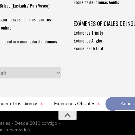
Escuelas de idiomas Aenfis
Bilbao (Euskadi / País Vasco)
guir nuevos alumnos para tus
EXÁMENES OFICIALES DE ING
 online
Exámenes Trinity
Exámenes Anglia
un centro examinador de idiomas
Exámenes Oxford
S
nder otros idiomas
Exámenes Oficiales
Anúnci
as.es - Desde 2010 contigo -
hos reservados