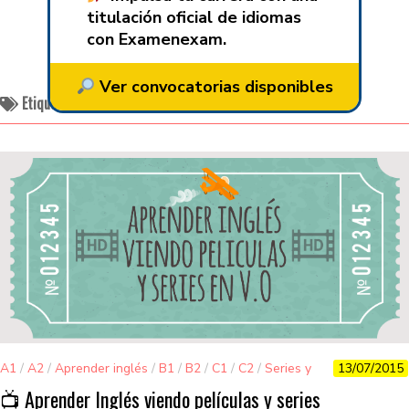
titulación oficial de idiomas
con Examenexam.
Ver convocatorias disponibles
Etiquetado:
otras formas de aprender inglés
A1
/
A2
/
Aprender inglés
/
B1
/
B2
/
C1
/
C2
/
Series y
13/07/2015
películas
/
Vocabulario
📺 Aprender Inglés viendo películas y series