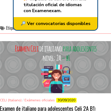
titulación oficial de idiomas
con Examenexam.
Ver convocatorias disponibles
Etiquetado:
italiano
CELI (Italiano)
/
Exámenes oficiales
30/09/2020
Examen de italiano para adolescentes Celi 2A B1: