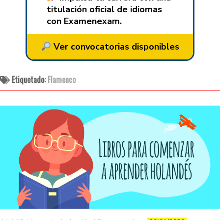
titulación oficial de idiomas
con Examenexam.
Ver convocatorias disponibles
Etiquetado:
Flamenco