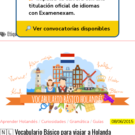
titulación oficial de idiomas
con Examenexam.
Ver convocatorias disponibles
Etiquetado:
curiosidades Holanda
Aprender Holandés
/
Curiosidades
/
Gramática
/
Guías
08/06/2015
para VIAJEROS TOP
/
Viajes y más
🇳🇱 Vocabulario Básico para viajar a Holanda