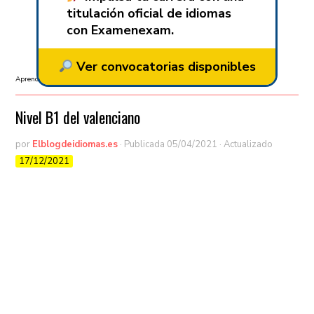
titulación oficial de idiomas
con Examenexam.
Ver convocatorias disponibles
Aprender idiomas
/
B1
Nivel B1 del valenciano
por
Elblogdeidiomas.es
· Publicada
05/04/2021
· Actualizado
17/12/2021