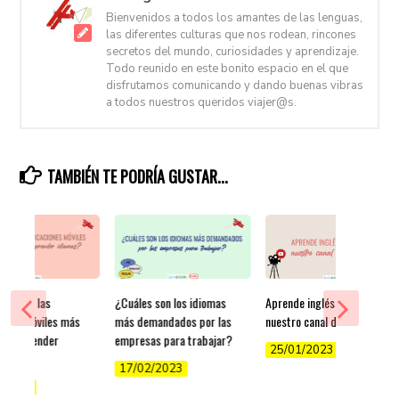
Bienvenidos a todos los amantes de las lenguas,
las diferentes culturas que nos rodean, rincones
secretos del mundo, curiosidades y aprendizaje.
Todo reunido en este bonito espacio en el que
disfrutamos comunicando y dando buenas vibras
a todos nuestros queridos viajer@s.
TAMBIÉN TE PODRÍA GUSTAR...
les son las
¿Cuáles son los idiomas
Aprende inglés gratis en
iones móviles más
más demandados por las
nuestro canal de YouTube
para aprender
empresas para trabajar?
25/01/2023
s?
17/02/2023
/2022