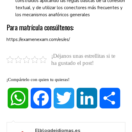
construidos aplicando las reglas básicas de la cohesión
textual, y de utilizar los conectores más frecuentes y
los mecanismos anafóricos generales
Para matrícula consúltenos:
https://examenexam.com/es/es/
¡Déjanos unas estrellitas si te
ha gustado el post!
¡Compártelo con quien tu quieras!
WhatsApp
Facebook
Twitter
LinkedIn
Compa
Elblogdeidiomas.es