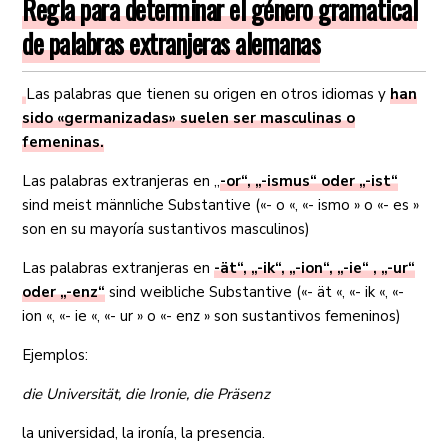
Regla para determinar el género gramatical
de palabras extranjeras alemanas
Las palabras que tienen su origen en otros idiomas y
han
sido «germanizadas» suelen ser masculinas o
femeninas.
Las palabras extranjeras en „
-or“, „-ismus“ oder „-ist“
sind meist männliche Substantive («- o «, «- ismo » o «- es »
son en su mayoría sustantivos masculinos)
Las palabras extranjeras en
-ät“, „-ik“, „-ion“, „-ie“ , „-ur“
oder „-enz“
sind weibliche Substantive («- ät «, «- ik «, «-
ion «, «- ie «, «- ur » o «- enz » son sustantivos femeninos)
Ejemplos:
die Universität, die Ironie, die Präsenz
la universidad, la ironía, la presencia.