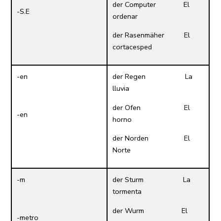
der Computer El
-S.E
ordenar
der Rasenmäher El
cortacesped
-en
der Regen La
lluvia
der Ofen El
-en
horno
der Norden El
Norte
-m
der Sturm La
tormenta
der Wurm El
-metro