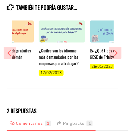
TAMBIÉN TE PODRÍA GUSTAR...
áginas web gratuitas
¿Cuáles son los idiomas
📝 ¿Qué tipos de exámenes
render alemán
más demandados por las
GESE de Trinity existen?
casa
empresas para trabajar?
26/01/2023
/2022
17/02/2023
2 RESPUESTAS
Comentarios
1
Pingbacks
1