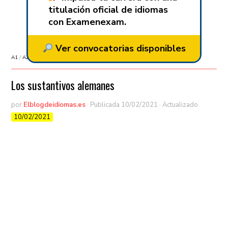
titulación oficial de idiomas
con Examenexam.
Ver convocatorias disponibles
A1
/
A2
/
Aprende Alemán
/
B1
/
B2
/
Sin categorizar
Los sustantivos alemanes
por
Elblogdeidiomas.es
· Publicada
10/02/2021
· Actualizado
10/02/2021