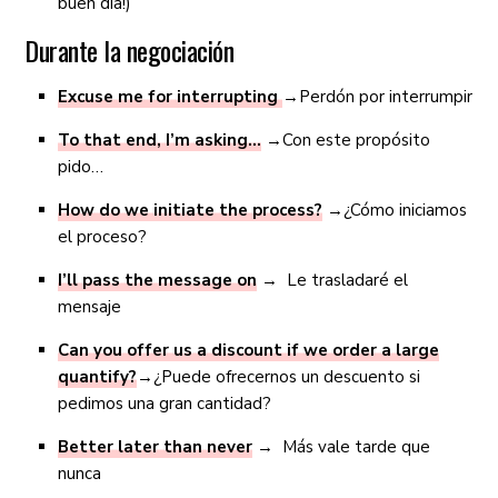
buen día!)
Durante la negociación
Excuse me for interrupting
→Perdón por interrumpir
To that end, I’m asking…
→Con este propósito
pido…
How do we initiate the process?
→¿Cómo iniciamos
el proceso?
I’ll pass the message on
→ Le trasladaré el
mensaje
Can you offer us a discount if we order a large
quantify?
→¿Puede ofrecernos un descuento si
pedimos una gran cantidad?
Better later than never
→ Más vale tarde que
nunca