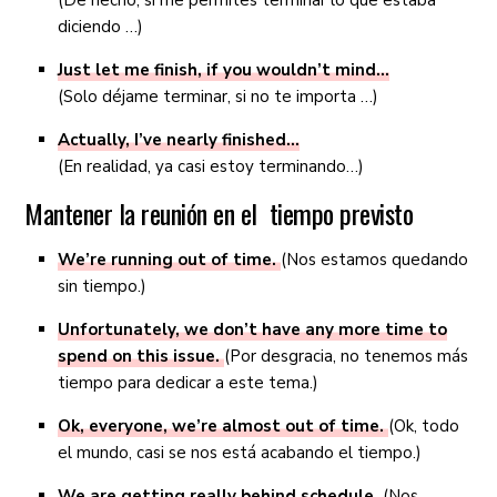
(De hecho, si me permites terminar lo que estaba
diciendo …)
Just let me finish, if you wouldn’t mind…
(Solo déjame terminar, si no te importa …)
Actually, I’ve nearly finished…
(En realidad, ya casi estoy terminando…)
Mantener la reunión en el tiempo previsto
We’re running out of time.
(Nos estamos quedando
sin tiempo.)
Unfortunately, we don’t have any more time to
spend on this issue.
(Por desgracia, no tenemos más
tiempo para dedicar a este tema.)
Ok, everyone, we’re almost out of time.
(Ok, todo
el mundo, casi se nos está acabando el tiempo.)
We are getting really behind schedule
.
(Nos