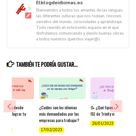
Elblogdeidiomas.es
Bienvenidos a todos los amantes de las lenguas,
las diferentes culturas que nos rodean, rincones
secretos del mundo, curiosidades y aprendizaje.
Todo reunido en este bonito espacio en el que
disfrutamos comunicando y dando buenas vibras
a todos nuestros queridos viajer@s.
TAMBIÉN TE PODRÍA GUSTAR...
r inglés desde
¿Cuáles son los idiomas
📝 ¿Qué tipos de exámenes
ps para lograr tu
más demandados por las
ISE de Trinity existen?
y
empresas para trabajar?
26/01/2023
/2022
17/02/2023