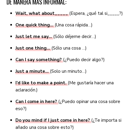
DE MANERA MÁS INFORMAL:
Wait, what about_____
(Espera, ¿qué tal si_____?)
One quick thing…
(Una cosa rápida…)
Just let me say…
(Sólo déjeme decir…)
Just one thing…
(Sólo una cosa …)
Can I say something?
(¿Puedo decir algo?)
Just a minute…
(Solo un minuto…)
I’d like to make a point.
(Me gustaría hacer una
aclaración.)
Can I come in here?
(¿Puedo opinar una cosa sobre
eso?)
Do you mind if I just come in here?
(¿Te importa si
añado una cosa sobre esto?)