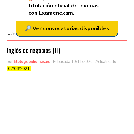
titulación oficial de idiomas
con Examenexam.
Ver convocatorias disponibles
A2
/
Aprender inglés
/
B1
/
B2
/
C1
/
Vocabulario
Inglés de negocios (II)
por
Elblogdeidiomas.es
· Publicada
10/11/2020
· Actualizado
02/06/2021