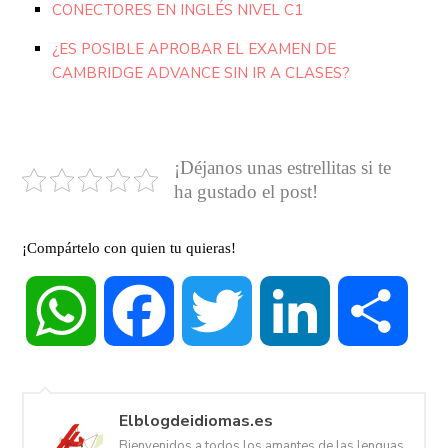
CONECTORES EN INGLÉS NIVEL C1
¿ES POSIBLE APROBAR EL EXAMEN DE
CAMBRIDGE ADVANCE SIN IR A CLASES?
¡Déjanos unas estrellitas si te
ha gustado el post!
¡Compártelo con quien tu quieras!
WhatsApp
Facebook
Twitter
LinkedIn
Compa
Elblogdeidiomas.es
Bienvenidos a todos los amantes de las lenguas,