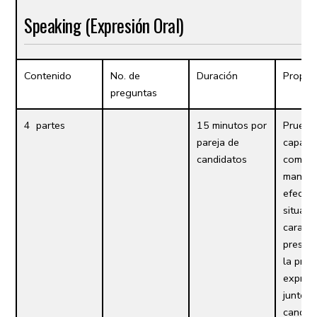
Speaking (Expresión Oral)
Contenido
No. de
Duración
Propós
preguntas
4 partes
15 minutos por
Prueba
pareja de
capaci
candidatos
comuni
maner
efectiv
situaci
cara a 
presen
la prue
expresi
junto c
candida