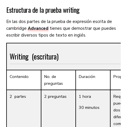
Estructura de la prueba writing
En las dos partes de la prueba de expresión escrita de
cambridge
Advanced
tienes que demostrar que puedes
escribir diversos tipos de texto en inglés.
Writing (escritura)
Contenido
No. de
Duración
Propós
preguntas
2 partes
2 preguntas
1 hora
Requie
pueda 
30 minutos
dos esc
diferen
como c