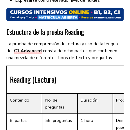
Expresarte con un elevado nivel de fluidez.
Estructura de la prueba Reading
La prueba de comprensión de lectura y uso de la lengua
del
C1 Advanced
consta de ocho partes que contienen
una mezcla de diferentes tipos de texto y preguntas.
Reading (Lectura)
Contenido
No. de
Duración
Propós
preguntas
8 partes
56 preguntas
1 hora
Demues
puedes