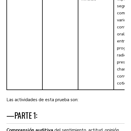
seguir 
compre
varios
conten
orales
entrevi
progra
radio,
presen
charlas
conver
cotidia
Las actividades de esta prueba son:
—PARTE 1:
Comprensión auditiva
del sentimiento, actitud, opinión,