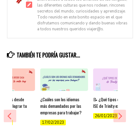
las diferentes culturas que nos rodean, rincones
secretos del mundo, curiosidades y aprendizaje.
Todo reunido en este bonito espacio en el que
disfrutamos comunicando y dando buenas vibras
a todos nuestros queridos viajer@s.
TAMBIÉN TE PODRÍA GUSTAR...
r inglés desde
¿Cuáles son los idiomas
📝 ¿Qué tipos de exámenes
ps para lograr tu
más demandados por las
ISE de Trinity existen?
y
empresas para trabajar?
26/01/2023
/2022
17/02/2023