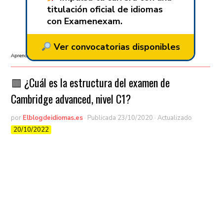
titulación oficial de idiomas
con Examenexam.
Ver convocatorias disponibles
Aprender inglés
/
C1
/
Cambridge
🟥 ¿Cuál es la estructura del examen de
Cambridge advanced, nivel C1?
por
Elblogdeidiomas.es
· Publicada
23/10/2020
· Actualizado
20/10/2022