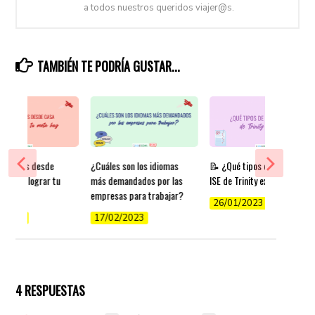
a todos nuestros queridos viajer@s.
TAMBIÉN TE PODRÍA GUSTAR...
r inglés desde
¿Cuáles son los idiomas
📝 ¿Qué tipos de exámenes
ps para lograr tu
más demandados por las
ISE de Trinity existen?
y
empresas para trabajar?
26/01/2023
/2022
17/02/2023
4 RESPUESTAS