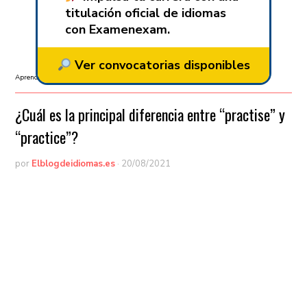
titulación oficial de idiomas
con Examenexam.
Ver convocatorias disponibles
Aprender idiomas
/
Aprender inglés
/
B1
/
Gramática
/
Vocabulario
¿Cuál es la principal diferencia entre “practise” y
“practice”?
por
Elblogdeidiomas.es
·
20/08/2021