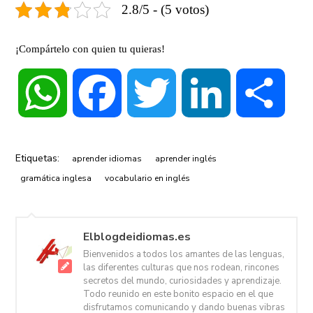
2.8/5 - (5 votos)
¡Compártelo con quien tu quieras!
WhatsApp
Facebook
Twitter
LinkedIn
Compa
Etiquetas:
aprender idiomas
aprender inglés
gramática inglesa
vocabulario en inglés
Elblogdeidiomas.es
Bienvenidos a todos los amantes de las lenguas,
las diferentes culturas que nos rodean, rincones
secretos del mundo, curiosidades y aprendizaje.
Todo reunido en este bonito espacio en el que
disfrutamos comunicando y dando buenas vibras