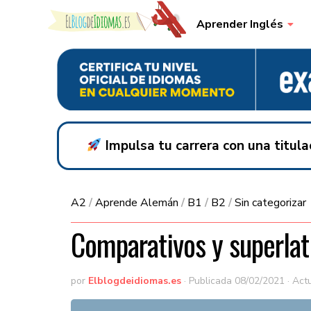
Skip to content
Aprender Inglés
Impulsa tu carrera con una titul
A2
/
Aprende Alemán
/
B1
/
B2
/
Sin categorizar
Comparativos y superlat
por
Elblogdeidiomas.es
· Publicada
08/02/2021
· Act