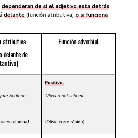
n
dependerán de si el adjetivo está detrás
tá
delante
(función atributiva)
o si funciona
 atributiva
Función adverbial
vo delante de
tantivo)
Positivo:
 gute Shülerin
Olivia rennt schnell.
a buena alumna
)
(Olivia corre rápido)